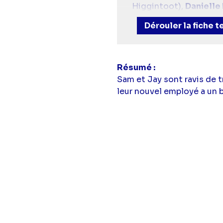
Higgintoot),
Danielle
(Trevor Lefkowitz),
Re
Dérouler la fiche 
Zaragoza
(Sasappis),
Résumé
Sam et Jay sont ravis de 
leur nouvel employé a un ba