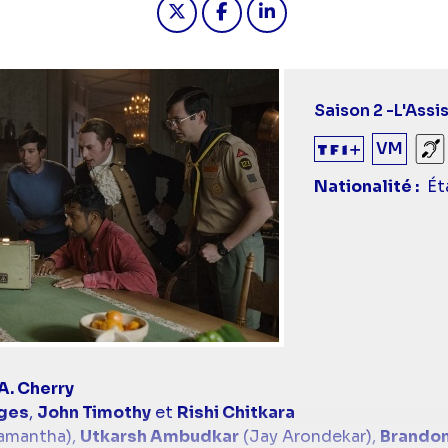
Saison 2 -
L'Assi
VM
So
Nationalité
Ét
. Cherry
dges
,
John Timothy
et
Rishi Chitkara
amantha),
Utkarsh Ambudkar
(Jay Arondekar),
Brandon