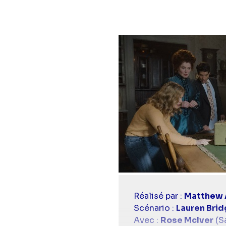
Casting
Réalisé par :
Matthew A
simba
Scénario :
Lauren Bri
Avec :
Rose McIver
(S