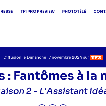
PRESSE
TF1 PRO PREVIEW
PHOTOTÉLÉ
CONT
Diffusion le
Jour
Dimanche 17 novembre 2024
sur
Chaîne
de
de
diffusion
diffusio
 : Fantômes à la
aison 2 -
L'Assistant idé
Partager "2024-11-17 14:55 - Gh
Partager "2024-11-17 14:5
Partager "2024-11-1