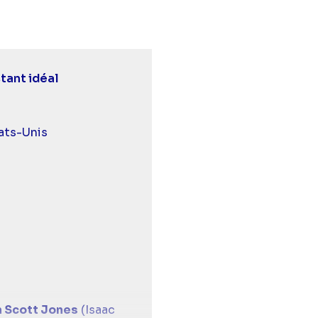
stant idéal
urds et malentendants
ats-Unis
 Scott Jones
(Isaac