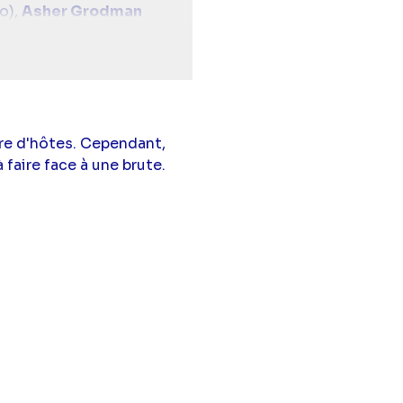
o),
Asher Grodman
Long
(Thorfinn),
Román
bre d'hôtes. Cependant,
 faire face à une brute.