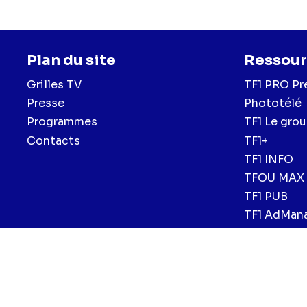
Plan du site
Ressour
Grilles TV
TF1 PRO Pr
Presse
Phototélé
Programmes
TF1 Le gro
Contacts
TF1+
TF1 INFO
TFOU MAX
TF1 PUB
TF1 AdMan
Menu
Mentions légales et CGU
Politique de confidentialité
Politiqu
CGV