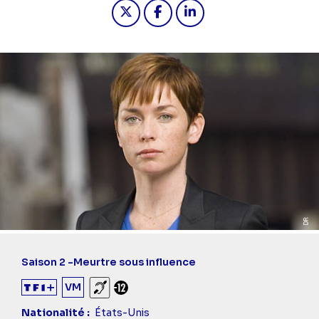
Partager "2024-11-16 00:50 - New Yo
Partager "2024-11-16 00:50 -
Partager "2024-11-16 0
Saison 2 -
Meurtre sous influence
VM
Sourds et malentendants
Déconseillé aux -12 ans
Nationalité
États-Unis