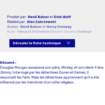
Casting
Produit par :
René Balcer
et
Dick Wolf
simba
Réalisé par :
Alex Zakrzewski
Auteur :
René Balcer
et
Gerry Conway
Avec :
Vincent D'Onofrio
(Robert Goren),
Kathryn
Erbe
(Alexandra Eames),
Jamey Sheridan
(James
Deakins),
Courtney B. Vance
(A.D.A. Carver)
Dérouler la fiche technique
Résumé
Douglas Morgan assassine son père, Mickey, et son demi-frère,
Jimmy. Interrogé par les détectives Goren et Eames, il
reconnaît les faits. Mais les détectives apprennent qu'il a été
influencé par les membres d'un culte religieux...