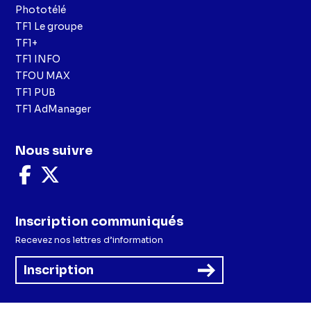
Phototélé
TF1 Le groupe
TF1+
TF1 INFO
TFOU MAX
TF1 PUB
TF1 AdManager
Nous suivre
Nous
Nous
suivre
suivre
sur
sur
Facebook
X
Inscription communiqués
Recevez nos lettres d’information
Inscription