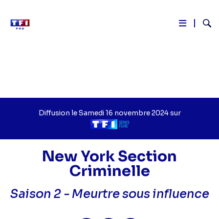
Reche
Aller
au
contenu
principal
Diffusion le
Jour
Samedi 16 novembre 2024
sur
de
Chaîne
diffusion
de
diffusion
New York Section
Criminelle
Saison 2 -
Meurtre sous influence