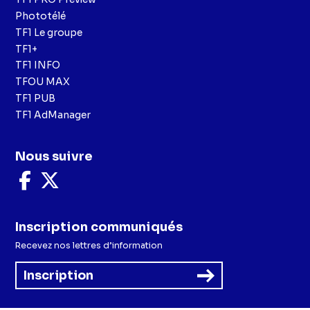
Phototélé
TF1 Le groupe
TF1+
TF1 INFO
TFOU MAX
TF1 PUB
TF1 AdManager
Nous suivre
Nous
Nous
suivre
suivre
sur
sur
Facebook
X
Inscription communiqués
Recevez nos lettres d’information
Inscription