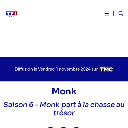
Reche
Aller
au
contenu
principal
Diffusion le
Jour
Vendredi 1 novembre 2024
sur
Chaîne
de
de
diffusion
diffusion
Monk
Saison 6 -
Monk part à la chasse au
trésor