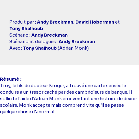
Casting
Produit par :
Andy Breckman
,
David Hoberman
et
simba
Tony Shalhoub
Scénario :
Andy Breckman
Scénario et dialogues :
Andy Breckman
Avec :
Tony Shalhoub
(Adrian Monk)
Résumé
Troy, le fils du docteur Kroger, a trouvé une carte sensée le
conduire à un trésor caché par des cambrioleurs de banque. Il
sollicite l'aide d'Adrian Monk en inventant une histoire de devoir
scolaire. Monk accepte mais comprend vite qu'il se passe
quelque chose d'anormal.