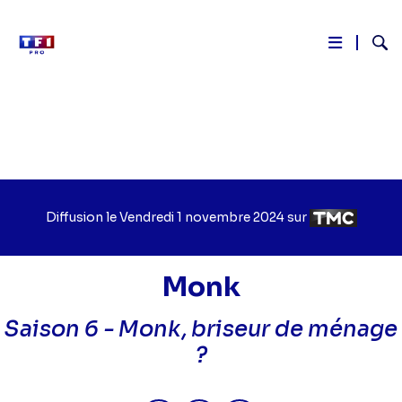
Reche
Aller
au
contenu
principal
Diffusion le
Jour
Vendredi 1 novembre 2024
sur
Chaîne
de
de
diffusion
diffusion
Monk
Saison 6 -
Monk, briseur de ménage
?