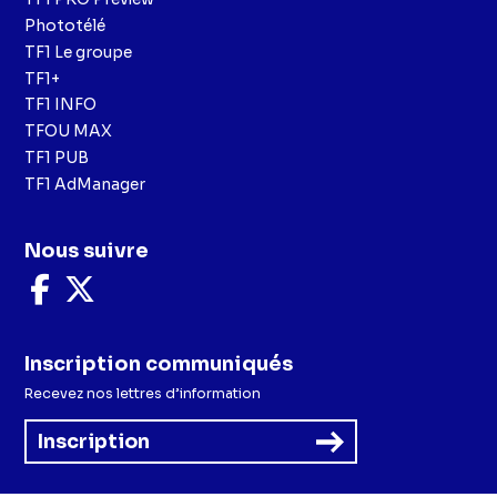
Phototélé
TF1 Le groupe
TF1+
TF1 INFO
TFOU MAX
TF1 PUB
TF1 AdManager
Nous suivre
Nous
Nous
suivre
suivre
sur
sur
Facebook
X
Inscription communiqués
Recevez nos lettres d’information
Inscription