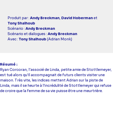
Casting
Produit par :
Andy Breckman
,
David Hoberman
et
simba
Tony Shalhoub
Scénario :
Andy Breckman
Scénario et dialogues :
Andy Breckman
Avec :
Tony Shalhoub
(Adrian Monk)
Résumé
Ryan Corcoran, l'associé de Linda, petite amie de Stottlemeyer,
est tué alors qu'il accompagnait de futurs clients visiter une
maison. Très vite, les indices mettent Adrian sur la piste de
Linda, mais il se heurte à l'incrédulité de Stottlemeyer qui refuse
de croire que la femme de sa vie puisse être une meurtrière.