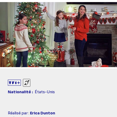
Sourds et malentendants
Nationalité
États-Unis
Casting
Réalisé par :
Erica Dunton