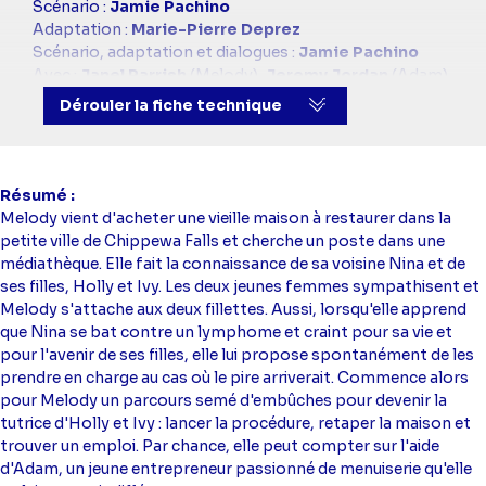
simba
Scénario :
Jamie Pachino
Adaptation :
Marie-Pierre Deprez
Scénario, adaptation et dialogues :
Jamie Pachino
Avec :
Janel Parrish
(Melody),
Jeremy Jordan
(Adam),
Marisol Nichols
(Nina),
Sadie Coleman
(Holly),
Piper
Dérouler la fiche technique
Rubio
(Ivy)
Directeur artistique :
Marie-Christine Chevallier
Résumé
Melody vient d'acheter une vieille maison à restaurer dans la
petite ville de Chippewa Falls et cherche un poste dans une
médiathèque. Elle fait la connaissance de sa voisine Nina et de
ses filles, Holly et Ivy. Les deux jeunes femmes sympathisent et
Melody s'attache aux deux fillettes. Aussi, lorsqu'elle apprend
que Nina se bat contre un lymphome et craint pour sa vie et
pour l'avenir de ses filles, elle lui propose spontanément de les
prendre en charge au cas où le pire arriverait. Commence alors
pour Melody un parcours semé d'embûches pour devenir la
tutrice d'Holly et Ivy : lancer la procédure, retaper la maison et
trouver un emploi. Par chance, elle peut compter sur l'aide
d'Adam, un jeune entrepreneur passionné de menuiserie qu'elle