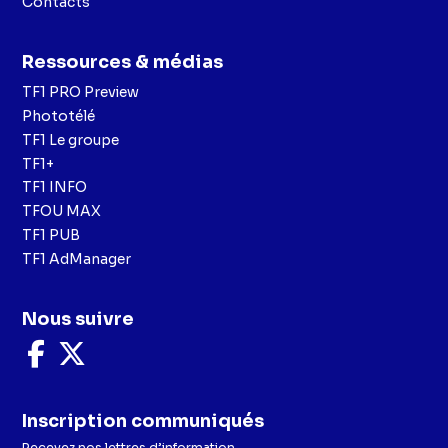
Contacts
Ressources & médias
TF1 PRO Preview
Phototélé
TF1 Le groupe
TF1+
TF1 INFO
TFOU MAX
TF1 PUB
TF1 AdManager
Nous suivre
Nous
Nous
suivre
suivre
sur
sur
Facebook
X
Inscription communiqués