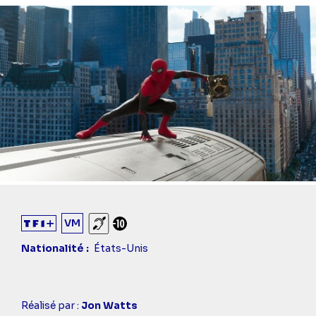
VM
Sourds et malentendants
Déconseillé aux -10 ans
Nationalité
États-Unis
Casting
Réalisé par :
Jon Watts