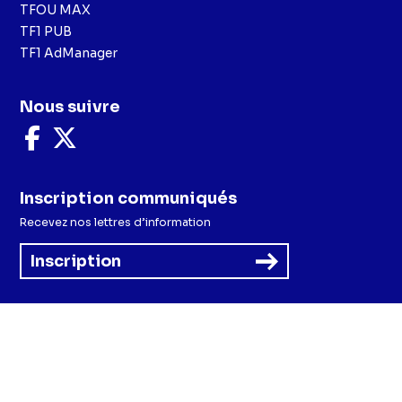
TFOU MAX
TF1 PUB
TF1 AdManager
Nous suivre
Nous
Nous
suivre
suivre
sur
sur
Facebook
X
Inscription communiqués
Recevez nos lettres d’information
Inscription
Menu
Mentions légales et CGU
Politique de confidentialité
Politique cookies
Préférences cookies
Accessibilité - Partiellement conforme
CGV