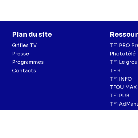
Plan du site
Ressour
Grilles TV
TF1 PRO Pr
Presse
Phototélé
Programmes
TF1 Le gro
Contacts
TF1+
TF1 INFO
TFOU MAX
TF1 PUB
TF1 AdMan
Menu
Mentions légales et CGU
Politique de confidentialité
Politiqu
CGV