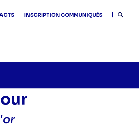
ACTS
INSCRIPTION COMMUNIQUÉS
Recherch
mour
'or
es mystères de l'amour - Le silence est d'or" sur twitte
15 - Les mystères de l'amour - Le silence est d'or" sur
8 06:15 - Les mystères de l'amour - Le silence est d'or"