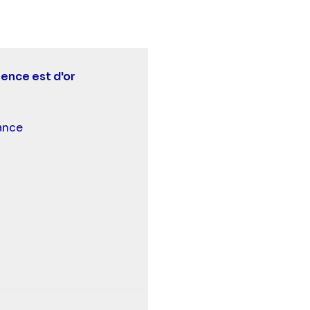
lence est d'or
 et malentendants
onseillé aux -10 ans
ance