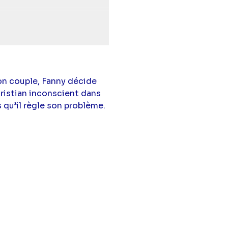
a Esnoult
(Fanny
id Proux
(Etienne),
ouysse
(Jeanne
Macha Polikarpova
sse
,
Marjorie
trice),
Frank Delay
son couple, Fanny décide
van Kereun Appa
ristian inconscient dans
rov
(Jessica),
Hélène
 qu’il règle son problème.
 Thevenet
(Yves),
),
Jean-Luc Voyeux