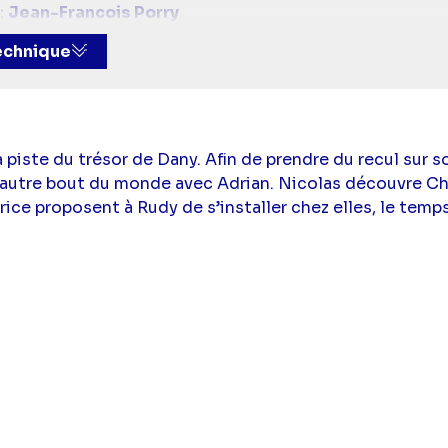
:
Jean-Francois Porry
Hélène Girard),
Patrick Puydebat
(Nicolas Vernier),
Els
technique
Roch
(Christian Roquier),
Laly Meignan
(Laly Pollei),
Dav
cte Breton),
Tom Schacht
(Jimmy Werner),
Isabelle B
eu
(Cathy Andrieu),
Carole Dechantre
(Ingrid Soustal),
an Abenayake
(Rudy Ayake),
Mikaël Anselmi
,
Kiona Bo
Dorville),
Ifig Brouard
(Beaulieu),
Julie Chevallier
(Béa
 piste du trésor de Dany. Afin de prendre du recul sur 
(Docteur Dumont),
Marion Huguenin
(Chloé Girard),
Y
 l’autre bout du monde avec Adrian. Nicolas découvre Ch
agda),
Steve Lhommel
(Van Goolens),
Lyudmila Neste
ice proposent à Rudy de s’installer chez elles, le temps
ne Sengier
(Tania),
Virginie Théron
(Gabriella),
Jérôme
édric Vallet
(Bruno),
Alexis Vandendaelen
(Directeur
tt
(Patron)