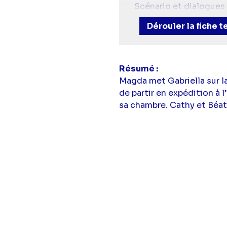
Scénario et dialogues 
Avec :
Hélène Rollès
(
Dérouler la fiche 
Greyson),
Sébastien 
Laure Guibert
(Bénédi
Garnier),
Cathy Andri
(Olga Poliarva),
Laksh
Résumé
Bourgeois
(Stéphanie 
Magda met Gabriella sur la
(Pierre),
Romain Emon
de partir en expédition à
(Adrian),
Popi Leva
(M
sa chambre. Cathy et Béatr
Renard
(Alex),
Sandri
Fabienne Thibeault
,
C
(Gueant),
Benjamin Wi