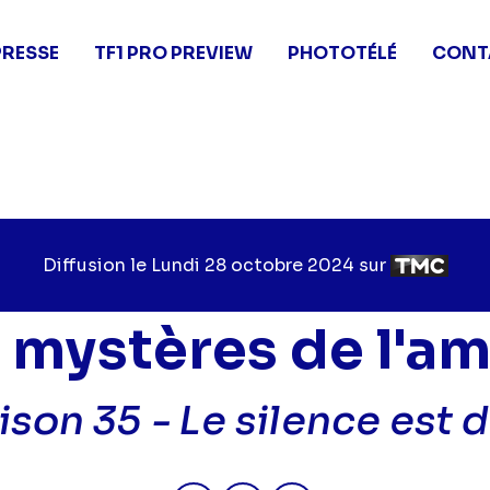
PRESSE
TF1 PRO PREVIEW
PHOTOTÉLÉ
CONT
Diffusion le
Jour
Lundi 28 octobre 2024
sur
Chaîne
de
de
diffusion
diffusion
 mystères de l'a
ison 35 -
Le silence est d
Partager "2024-10-28 06:15 - L
Partager "2024-10-28 06:
Partager "2024-10-2