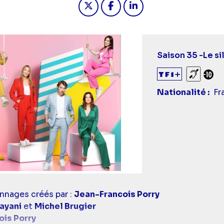
Saison 35 -
Le si
Sourds
Déc
Nationalité
Fr
nnages créés par :
Jean-Francois Porry
Layani
et
Michel Brugier
is Porry