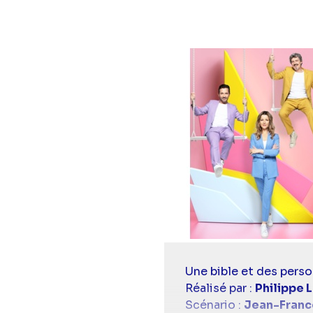
Casting
Une bible et des perso
simba
Réalisé par :
Philippe 
Scénario :
Jean-Franco