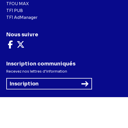
TFOU MAX
TF1 PUB
TF1 AdManager
Nous suivre
Nous
Nous
suivre
suivre
sur
sur
Facebook
X
Inscription communiqués
Recevez nos lettres d’information
Inscription
Menu
Mentions légales et CGU
Politique de confidentialité
Politique cookies
Préférences cookies
Accessibilité - Partiellement conforme
CGV