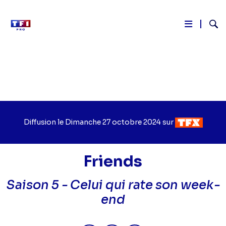
Reche
Aller
au
contenu
principal
Diffusion le
Jour
Dimanche 27 octobre 2024
sur
Chaîne
de
de
diffusion
diffusion
Friends
Saison 5 -
Celui qui rate son week-
end