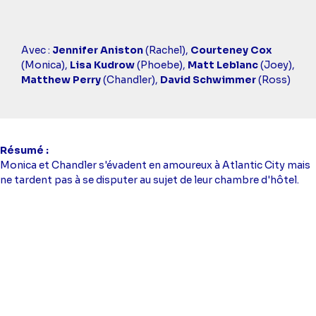
Casting
Avec :
Jennifer Aniston
(Rachel),
Courteney Cox
simba
(Monica),
Lisa Kudrow
(Phoebe),
Matt Leblanc
(Joey),
Matthew Perry
(Chandler),
David Schwimmer
(Ross)
Résumé
Monica et Chandler s'évadent en amoureux à Atlantic City mais
ne tardent pas à se disputer au sujet de leur chambre d'hôtel.