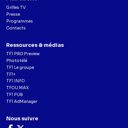
Grilles TV
Presse
Programmes
Contacts
Ressources & médias
TF1 PRO Preview
Phototélé
TF1 Le groupe
TF1+
TF1 INFO
TFOU MAX
TF1 PUB
TF1 AdManager
Nous suivre
Nous
Nous