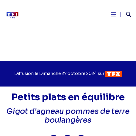
Reche
Aller
au
contenu
principal
Diffusion le
Jour
Dimanche 27 octobre 2024
sur
Chaîne
de
de
diffusion
diffusion
Petits plats en équilibre
Gigot d'agneau pommes de terre
boulangères