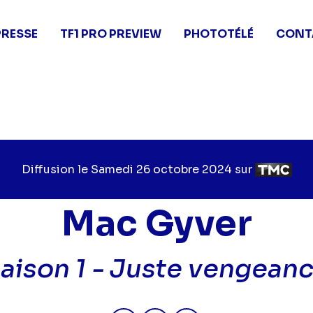
PRESSE
TF1 PRO PREVIEW
PHOTOTÉLÉ
CONT
Diffusion le
Jour
Samedi 26 octobre 2024
sur
Chaîne
de
de
diffusion
diffusion
Mac Gyver
aison 1 -
Juste vengean
Partager "2024-10-26 14:30 - 
Partager "2024-10-26 14
Partager "2024-10-