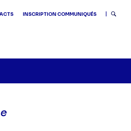
ACTS
INSCRIPTION COMMUNIQUÉS
Recherch
ce
Mac Gyver - Juste vengeance" sur twitter
:30 - Mac Gyver - Juste vengeance" sur facebook
26 14:30 - Mac Gyver - Juste vengeance" sur linkedin