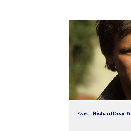
Casting
Avec :
Richard Dean 
simba