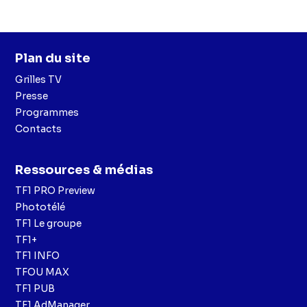
Plan du site
Grilles TV
Presse
Programmes
Contacts
Ressources & médias
TF1 PRO Preview
Phototélé
TF1 Le groupe
TF1+
TF1 INFO
TFOU MAX
TF1 PUB
TF1 AdManager