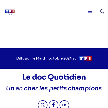
Reche
Aller
au
contenu
principal
Diffusion le
Jour
Mardi 1 octobre 2024
sur
Chaîne
de
de
diffusion
diffusion
Le doc Quotidien
Un an chez les petits champions
Partager "2024-10-01 23:40 - Le doc
Partager "2024-10-01 23:40 -
Partager "2024-10-01 2