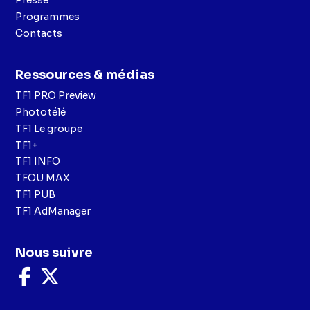
Programmes
Contacts
Ressources & médias
TF1 PRO Preview
Phototélé
TF1 Le groupe
TF1+
TF1 INFO
TFOU MAX
TF1 PUB
TF1 AdManager
Nous suivre
Nous
Nous
suivre
suivre
sur
sur