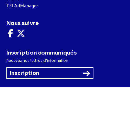
TF1 AdManager
Nous suivre
Nous
Nous
suivre
suivre
sur
sur
Facebook
X
Inscription communiqués
Recevez nos lettres d’information
Inscription
Menu
Mentions légales et CGU
Politique de confidentialité
Politique cookies
Préférences cookies
Accessibilité - Partiellement conforme
CGV