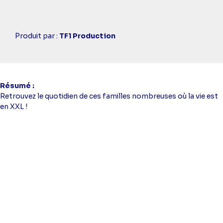
Casting
Produit par :
TF1 Production
simba
Résumé
Retrouvez le quotidien de ces familles nombreuses où la vie est
en XXL !