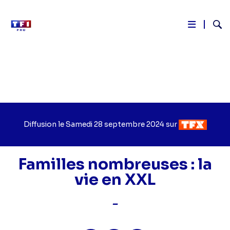
Reche
Aller
au
contenu
principal
Diffusion le
Jour
Samedi 28 septembre 2024
sur
Chaîne
de
de
diffusion
diffusion
Familles nombreuses : la
vie en XXL
-