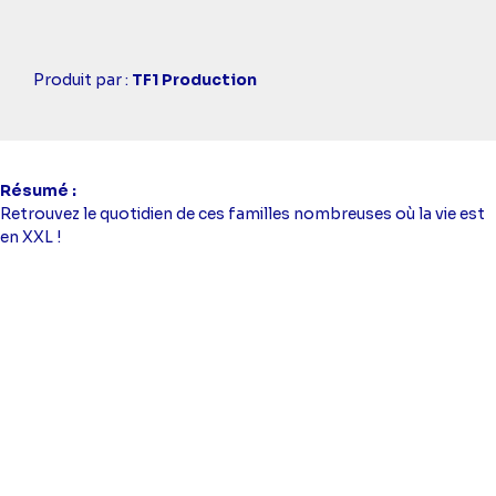
Casting
Produit par :
TF1 Production
simba
Résumé
Retrouvez le quotidien de ces familles nombreuses où la vie est
en XXL !