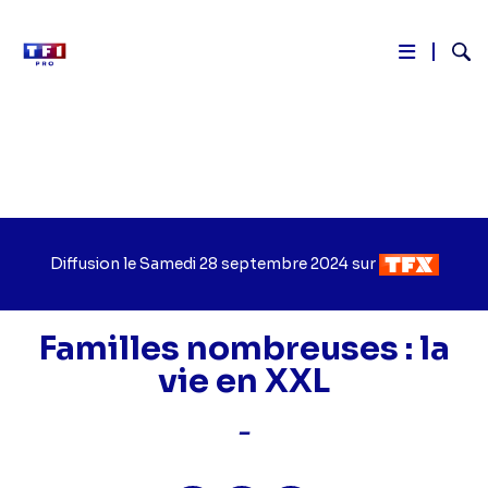
Reche
Aller
au
contenu
principal
Diffusion le
Jour
Samedi 28 septembre 2024
sur
Chaîne
de
de
diffusion
diffusion
Familles nombreuses : la
vie en XXL
-