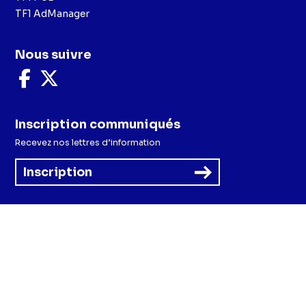
TF1 AdManager
Nous suivre
Nous
Nous
suivre
suivre
sur
sur
Facebook
X
Inscription communiqués
Recevez nos lettres d’information
Inscription
Menu
Mentions légales et CGU
Politique de confidentialité
Politique cookies
Préférences cookies
Accessibilité - Partiellement conforme
CGV