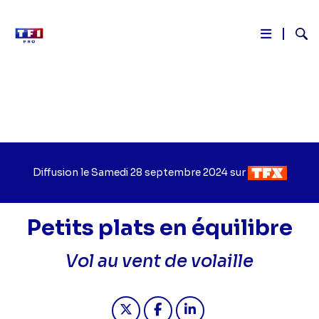
Reche
Aller
au
contenu
principal
Diffusion le
Jour
Samedi 28 septembre 2024
sur
Chaîne
de
de
diffusion
diffusion
Petits plats en équilibre
Vol au vent de volaille
Partager "2024-09-28 06:35 - Petits 
Partager "2024-09-28 06:35 - 
Partager "2024-09-28 06