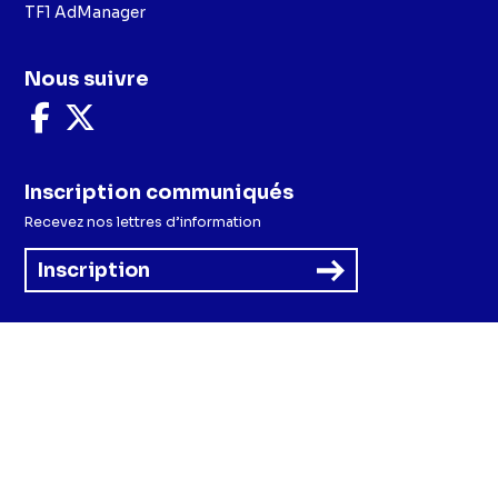
TF1 AdManager
Nous suivre
Nous
Nous
suivre
suivre
sur
sur
Facebook
X
Inscription communiqués
Recevez nos lettres d’information
Inscription
Menu
Mentions légales et CGU
Politique de confidentialité
Politique cookies
Préférences cookies
Accessibilité - Partiellement conforme
CGV