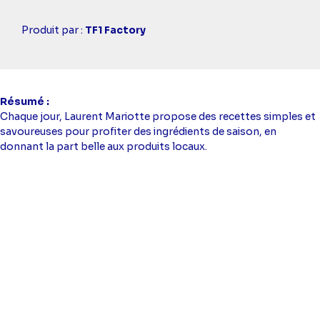
Casting
Produit par :
TF1 Factory
simba
Résumé
Chaque jour, Laurent Mariotte propose des recettes simples et
savoureuses pour profiter des ingrédients de saison, en
donnant la part belle aux produits locaux.