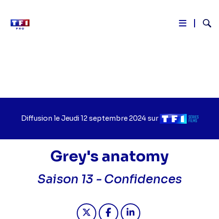
Reche
Aller
au
contenu
principal
Diffusion le
Jour
Jeudi 12 septembre 2024
sur
Chaîne
de
de
diffusion
diffusion
Grey's anatomy
Saison 13 -
Confidences
Partager "2024-09-12 18:15 - Grey'
Partager "2024-09-12 18:15 
Partager "2024-09-12 1