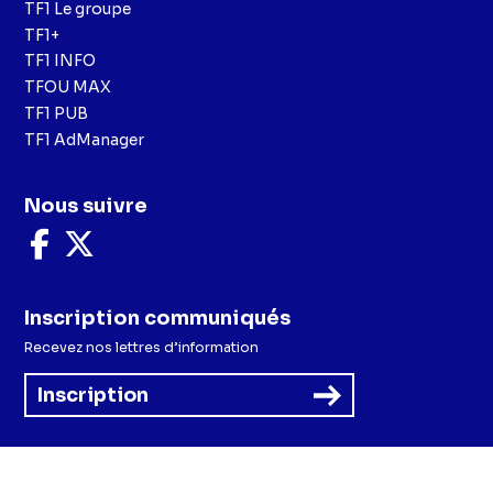
TF1 Le groupe
TF1+
TF1 INFO
TFOU MAX
TF1 PUB
TF1 AdManager
Nous suivre
Nous
Nous
suivre
suivre
sur
sur
Facebook
X
Inscription communiqués
Recevez nos lettres d’information
Inscription
Menu
Mentions légales et CGU
Politique de confidentialité
Politique cookies