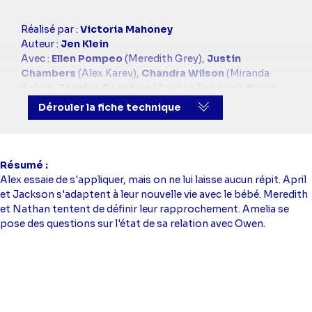
Casting
Réalisé par :
Victoria Mahoney
simba
Auteur :
Jen Klein
Avec :
Ellen Pompeo
(Meredith Grey),
Justin
Chambers
(Alex Karev),
Chandra Wilson
(Miranda
Bailey),
Jessica Capshaw
(Arizona Robbins),
Kevin
McKidd
(Owen Hunt),
James Pickens Jr.
(Richard
Dérouler la fiche technique
Webber),
Jesse Williams
(Jackson Avery),
Sarah
Drew
(April Kepner)
Résumé
Alex essaie de s'appliquer, mais on ne lui laisse aucun répit. April
et Jackson s'adaptent à leur nouvelle vie avec le bébé. Meredith
et Nathan tentent de définir leur rapprochement. Amelia se
pose des questions sur l'état de sa relation avec Owen.