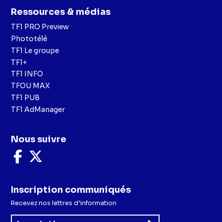
Ressources & médias
TF1 PRO Preview
Phototélé
TF1 Le groupe
TF1+
TF1 INFO
TFOU MAX
TF1 PUB
TF1 AdManager
Nous suivre
Nous
Nous
suivre
suivre
sur
sur
Facebook
X
Inscription communiqués
Recevez nos lettres d’information