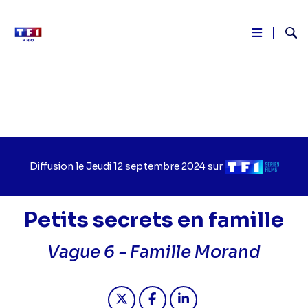
Reche
Aller
au
contenu
principal
Diffusion le
Jour
Jeudi 12 septembre 2024
sur
Chaîne
de
de
diffusion
diffusion
Petits secrets en famille
Vague 6 -
Famille Morand
Partager "2024-09-12 12:50 - Petits
Partager "2024-09-12 12:50 -
Partager "2024-09-12 1