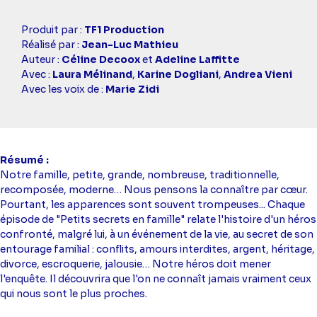
Casting
Produit par :
TF1 Production
simba
Réalisé par :
Jean-Luc Mathieu
Auteur :
Céline Decoox
et
Adeline Laffitte
Avec :
Laura Mélinand
,
Karine Dogliani
,
Andrea Vieni
Avec les voix de :
Marie Zidi
Résumé
Notre famille, petite, grande, nombreuse, traditionnelle,
recomposée, moderne… Nous pensons la connaître par cœur.
Pourtant, les apparences sont souvent trompeuses... Chaque
épisode de "Petits secrets en famille" relate l'histoire d'un héros
confronté, malgré lui, à un événement de la vie, au secret de son
entourage familial : conflits, amours interdites, argent, héritage,
divorce, escroquerie, jalousie… Notre héros doit mener
l'enquête. Il découvrira que l'on ne connaît jamais vraiment ceux
qui nous sont le plus proches.