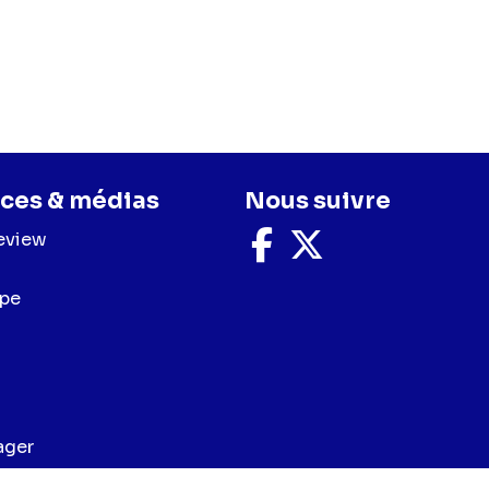
ces & médias
Nous suivre
eview
Nous
Nous
suivre
suivre
sur
sur
upe
Facebook
X
ager