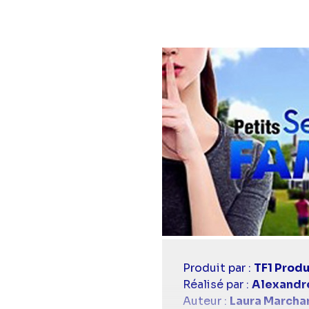
Casting
Produit par :
TF1 Produ
simba
Réalisé par :
Alexandr
Auteur :
Laura Marcha