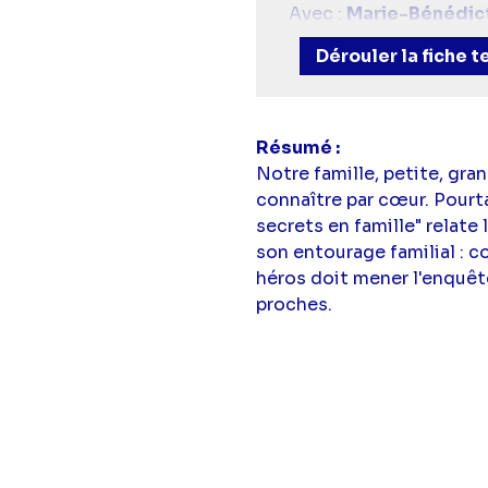
Avec :
Marie-Bénédic
Julien Beyard
,
Marie Z
Dérouler la fiche 
Résumé
Notre famille, petite, gr
connaître par cœur. Pourt
secrets en famille" relate 
son entourage familial : c
héros doit mener l'enquête
proches.