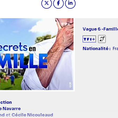
Vague 6 -
Famill
Sourds
Nationalité
Fr
ction
e Navarre
nd
et
Cécile Nicouleaud