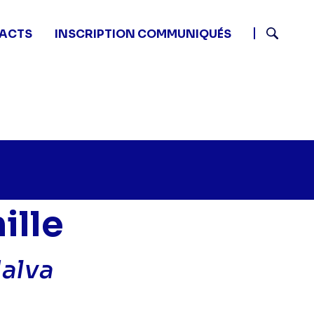
ACTS
INSCRIPTION COMMUNIQUÉS
Recherch
ille
Malva
tits secrets en famille - Famille Grantier-Malva" sur tw
5 - Petits secrets en famille - Famille Grantier-Malva"
2 11:45 - Petits secrets en famille - Famille Grantier-Ma