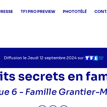
PRESSE
TF1 PRO PREVIEW
PHOTOTÉLÉ
CONT
Diffusion le
Jour
Jeudi 12 septembre 2024
sur
Chaîne
de
de
diffusion
diffusion
its secrets en fam
ue 6 -
Famille Grantier-
Partager "2024-09-12 11:45 - Pe
Partager "2024-09-12 11:4
Partager "2024-09-1