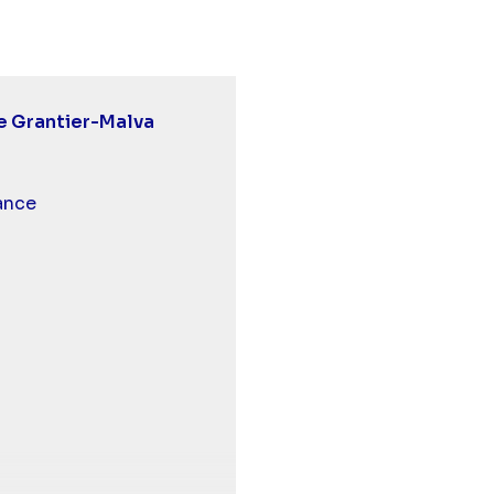
e Grantier-Malva
 et malentendants
ance