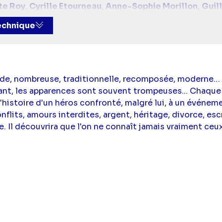
te Roy
,
Cyrille Etourneau
,
Anne-Sophie Morillon
,
Guil
idi
technique
ande, nombreuse, traditionnelle, recomposée, moderne…
ant, les apparences sont souvent trompeuses... Chaque
l'histoire d'un héros confronté, malgré lui, à un événeme
onflits, amours interdites, argent, héritage, divorce, es
. Il découvrira que l'on ne connaît jamais vraiment ceux