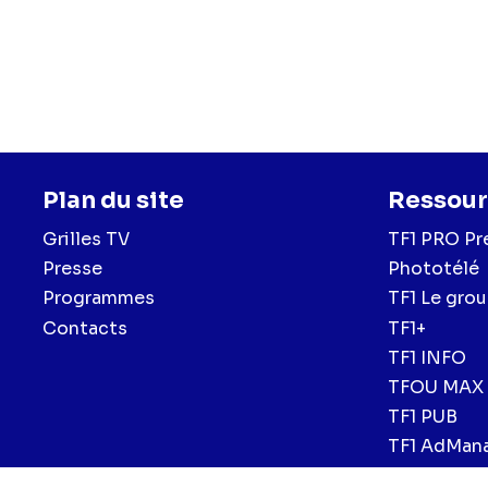
Plan du site
Ressour
Grilles TV
TF1 PRO Pr
Presse
Phototélé
Programmes
TF1 Le gro
Contacts
TF1+
TF1 INFO
TFOU MAX
TF1 PUB
TF1 AdMan