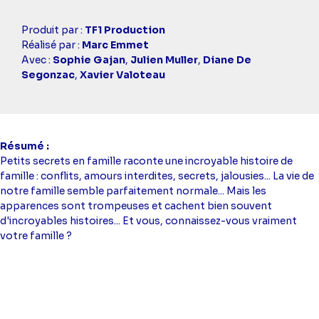
Casting
Produit par :
TF1 Production
simba
Réalisé par :
Marc Emmet
Avec :
Sophie Gajan
,
Julien Muller
,
Diane De
Segonzac
,
Xavier Valoteau
Résumé
Petits secrets en famille raconte une incroyable histoire de
famille : conflits, amours interdites, secrets, jalousies... La vie de
notre famille semble parfaitement normale... Mais les
apparences sont trompeuses et cachent bien souvent
d'incroyables histoires... Et vous, connaissez-vous vraiment
votre famille ?