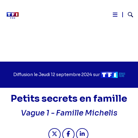
Reche
Aller
au
contenu
principal
Diffusion le
Jour
Jeudi 12 septembre 2024
sur
Chaîne
de
de
diffusion
diffusion
Petits secrets en famille
Vague 1 -
Famille Michelis
Partager "2024-09-12 08:10 - Petits 
Partager "2024-09-12 08:10 - 
Partager "2024-09-12 08