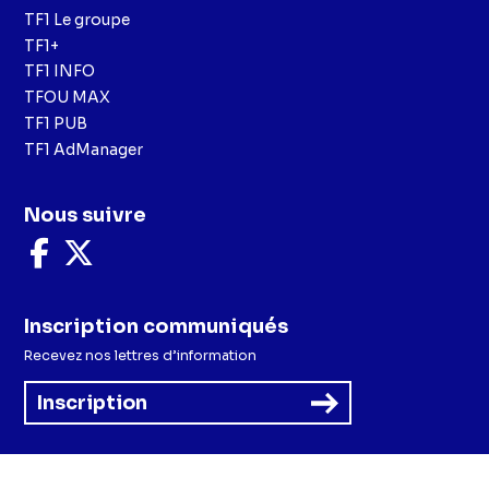
TF1 Le groupe
TF1+
TF1 INFO
TFOU MAX
TF1 PUB
TF1 AdManager
Nous suivre
Nous
Nous
suivre
suivre
sur
sur
Facebook
X
Inscription communiqués
Recevez nos lettres d’information
Inscription
Menu
Mentions légales et CGU
Politique de confidentialité
Politique cookies