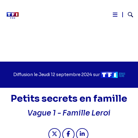
Reche
Aller
au
contenu
principal
Diffusion le
Jour
Jeudi 12 septembre 2024
sur
Chaîne
de
de
diffusion
diffusion
Petits secrets en famille
Vague 1 -
Famille Leroi
Partager "2024-09-12 06:55 - Petits 
Partager "2024-09-12 06:55 - 
Partager "2024-09-12 06