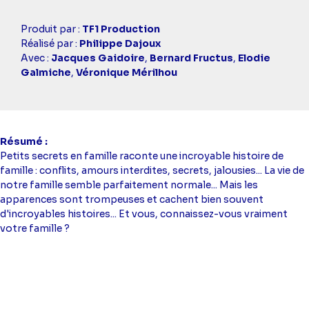
Casting
Produit par :
TF1 Production
simba
Réalisé par :
Philippe Dajoux
Avec :
Jacques Gaidoire
,
Bernard Fructus
,
Elodie
Galmiche
,
Véronique Mérilhou
Résumé
Petits secrets en famille raconte une incroyable histoire de
famille : conflits, amours interdites, secrets, jalousies... La vie de
notre famille semble parfaitement normale... Mais les
apparences sont trompeuses et cachent bien souvent
d'incroyables histoires... Et vous, connaissez-vous vraiment
votre famille ?