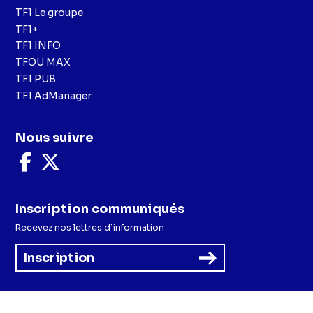
TF1 Le groupe
TF1+
TF1 INFO
TFOU MAX
TF1 PUB
TF1 AdManager
Nous suivre
Nous
Nous
suivre
suivre
sur
sur
Facebook
X
Inscription communiqués
Recevez nos lettres d’information
Inscription
Menu
Mentions légales et CGU
Politique de confidentialité
Politique cookies