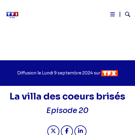
Reche
Aller
au
contenu
principal
Diffusion le
Jour
Lundi 9 septembre 2024
sur
Chaîne
de
de
diffusion
diffusion
La villa des coeurs brisés
Episode 20
Partager "2024-09-09 18:10 - La vill
Partager "2024-09-09 18:10 -
Partager "2024-09-09 18