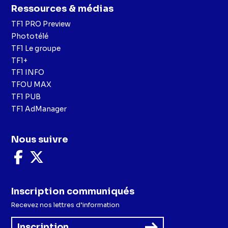
Ressources & médias
TF1 PRO Preview
Phototélé
TF1 Le groupe
TF1+
TF1 INFO
TFOU MAX
TF1 PUB
TF1 AdManager
Nous suivre
Nous
Nous
suivre
suivre
sur
sur
Facebook
X
Inscription communiqués
Recevez nos lettres d’information
Inscription