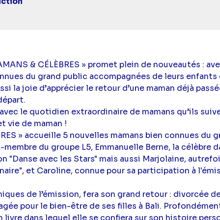
uction
MAMANS & CÉLÈBRES » promet plein de nouveautés : avec
nnues du grand public accompagnées de leurs enfants 
si la joie d’apprécier le retour d’une maman déjà passé
départ.
 avec le quotidien extraordinaire de mamans qu’ils suiv
 et vie de maman !
ES » accueille 5 nouvelles mamans bien connues du gra
ex-membre du groupe L5, Emmanuelle Berne, la célèbre d
n "Danse avec les Stars" mais aussi Marjolaine, autrefo
naire", et Caroline, connue pour sa participation à l'ém
ques de l’émission, fera son grand retour : divorcée de
agée pour le bien-être de ses filles à Bali. Profondément
n livre dans lequel elle se confiera sur son histoire pers