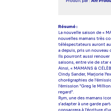
Casting
Produit par :
Ah! Prod
simba
Résumé
La nouvelle saison de « 
nouvelles mamans très co
téléspectateurs auront aus
a depuis, pris un nouveau 
Ils pourront aussi renouer
saisons, entre vie de star
Ainsi, « MAMANS & CÉLÈBR
Cindy Sander, Marjorie l’
chorégraphies de l'émissio
l'émission "Greg le Million
regard".
Rym, une des mamans iconi
s'adapter à une garde part
consacrera à l'écriture d'u