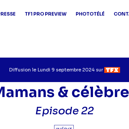
PRESSE
TF1 PRO PREVIEW
PHOTOTÉLÉ
CONT
Diffusion le
Jour
Lundi 9 septembre 2024
sur
Chaîne
de
de
diffusion
diffusion
Mamans & célèbre
Episode 22