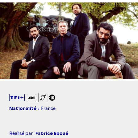
Audiodescription
Sourds et malentendants
Déconseillé aux -10 ans
Nationalité
France
Casting
Réalisé par :
Fabrice Eboué