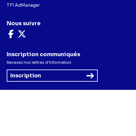
TF1 AdManager
Nous suivre
Nous
Nous
suivre
suivre
sur
sur
Facebook
X
Inscription communiqués
Recevez nos lettres d’information
Inscription
Menu
Mentions légales et CGU
Politique de confidentialité
Politique cookies
Préférences cookies
Accessibilité - Partiellement conforme
CGV