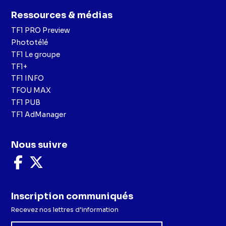
Ressources & médias
TF1 PRO Preview
Phototélé
TF1 Le groupe
TF1+
TF1 INFO
TFOU MAX
TF1 PUB
TF1 AdManager
Nous suivre
Nous
Nous
suivre
suivre
sur
sur
Facebook
X
Inscription communiqués
Recevez nos lettres d’information