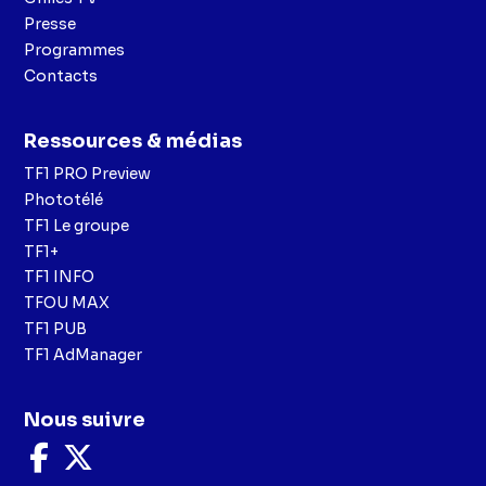
Presse
Programmes
Contacts
Ressources & médias
TF1 PRO Preview
Phototélé
TF1 Le groupe
TF1+
TF1 INFO
TFOU MAX
TF1 PUB
TF1 AdManager
Nous suivre
Nous
Nous
suivre
suivre