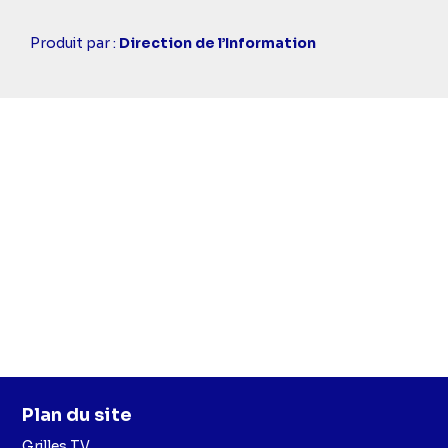
Casting
Produit par :
Direction de l’Information
simba
Plan du site
Grilles TV