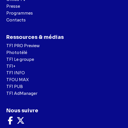
Presse
Programmes
Contacts
Ressources & médias
TF1 PRO Preview
Phototélé
TF1 Le groupe
TF1+
TF1 INFO
TFOU MAX
TF1 PUB
TF1 AdManager
Nous suivre
Nous
Nous
suivre
suivre