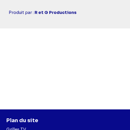
Casting
Produit par :
R et G Productions
simba
Plan du site
Grilles TV