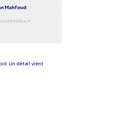
n Mahfoud
onald Hébert
,
Lou Bonetti
,
Donald
st
(Anaïs Grimbert),
),
Alexandra Favalli
id. Un détail vient
 Lanneau),
Benjamin
otilde Armand),
mon
(Tom Azem),
Diabaté
(Enzo Lopez),
emont),
Bérénice
le
(Gaëtan Rivière),
 Diefenthal
(Antoine
Laurence Facelina
Bringue
(Zoé