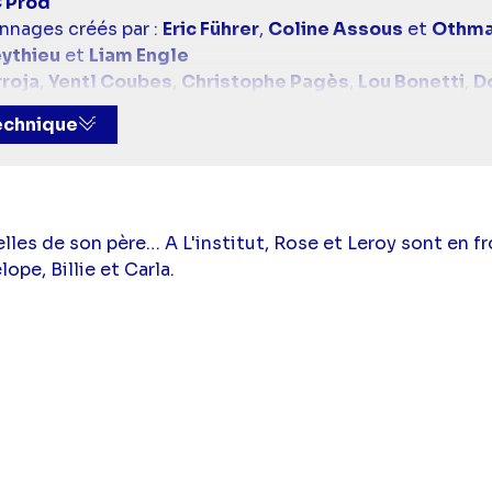
 Prod
nnages créés par :
Eric Führer
,
Coline Assous
et
Othma
eythieu
et
Liam Engle
roja
,
Yentl Coubes
,
Christophe Pagès
,
Lou Bonetti
,
D
ann Martin
et
Solenn Le Priol
technique
gorin
,
Claire Kanny
et
Arthur Vauthier
 :
Antoine Derroja
,
Yentl Coubes
,
Christophe Pagès
,
kin
,
Morgann Martin
et
Solenn Le Priol
smine Kasmi),
Loan Becmont
(Jim Leroy),
Julie Sassou
ance Teyssier),
Benjamin Baroche
(Emmanuel Teyssier
lles de son père… A L'institut, Rose et Leroy sont en fro
 Quenouillère
(Jude Bergeret),
Lucien Belvès
(Lionnel
ope, Billie et Carla.
et),
Janis Abrikh
(Joachim Guerraud),
Elsa Lunghini
(Cl
 Listrac),
Catherine Marchal
(Claire Guinot),
Tom Dar
ie Coudert),
Lou Ladegaillerie
(Vic Rochemont),
Azize 
ymane Myriel),
Catherine Davydzenka
(Hortense Roch
 Leblond),
Aaricia Lemaire
(Carla Furiani),
Terence Tel
(Marc Leroy),
Vanessa Demouy
(Rose Latour),
Frédéric
ba
(Banoît Delobel),
Oscar Al Hafiane
(Malik Benaïssa),
orissa
(Thelma Ortega),
Louis Bouquet
(Mattéo),
Maïa 