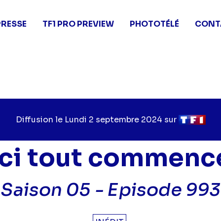
PRESSE
TF1 PRO PREVIEW
PHOTOTÉLÉ
CONT
Diffusion le
Jour
Lundi 2 septembre 2024
sur
Chaîne
de
de
diffusion
diffusion
Ici tout commenc
Saison 05 -
Episode 993