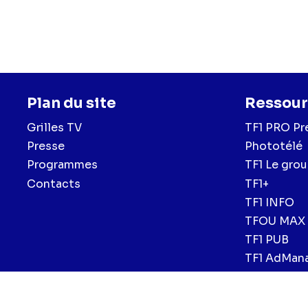
Lanneau),
Alice Alvie
Hemery),
Maxym Anci
(Coline Morel),
Romy 
Plan du site
Ressour
Grilles TV
TF1 PRO Pr
Presse
Phototélé
Programmes
TF1 Le gro
Contacts
TF1+
TF1 INFO
TFOU MAX
TF1 PUB
TF1 AdMan
Menu
Mentions légales et CGU
Politique de confidentialité
Politiqu