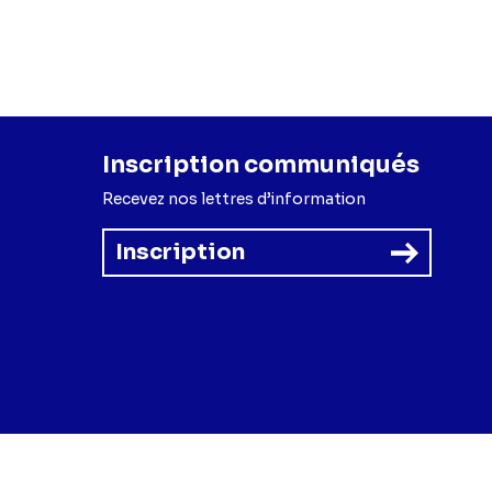
Gabriel Réhsé
(Liman
),
Talina Boyaci
t)
Inscription communiqués
Recevez nos lettres d’information
Inscription
forme