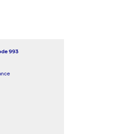
Ici tout commence - Episode 993" sur twitter
:30 - Ici tout commence - Episode 993" sur facebook
02 18:30 - Ici tout commence - Episode 993" sur linke
ode 993
 et malentendants
ance