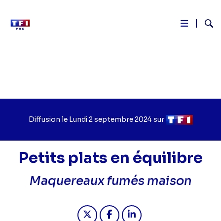
Reche
Aller
au
contenu
principal
Diffusion le
Jour
Lundi 2 septembre 2024
sur
Chaîne
de
de
diffusion
diffusion
Petits plats en équilibre
Maquereaux fumés maison
Partager "2024-09-02 13:40 - Petit
Partager "2024-09-02 13:40 -
Partager "2024-09-02 1