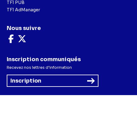
TF1 PUB
TF1 AdManager
Nous suivre
Nous
Nous
suivre
suivre
sur
sur
Facebook
X
Inscription communiqués
Recevez nos lettres d’information
Inscription
Menu
Mentions légales et CGU
Politique de confidentialité
Politique cookies
Préférences cookies
Accessibilité - Partiellement conforme
CGV