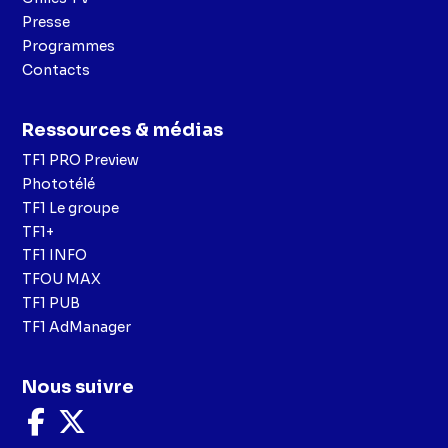
Presse
Programmes
Contacts
Ressources & médias
TF1 PRO Preview
Phototélé
TF1 Le groupe
TF1+
TF1 INFO
TFOU MAX
TF1 PUB
TF1 AdManager
Nous suivre
Nous
Nous
suivre
suivre