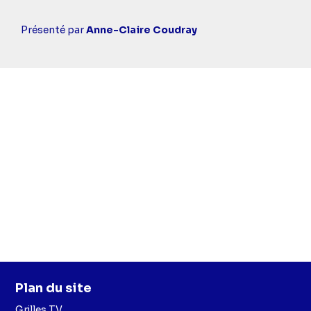
Casting
Présenté par
Anne-Claire Coudray
simba
Plan du site
Grilles TV