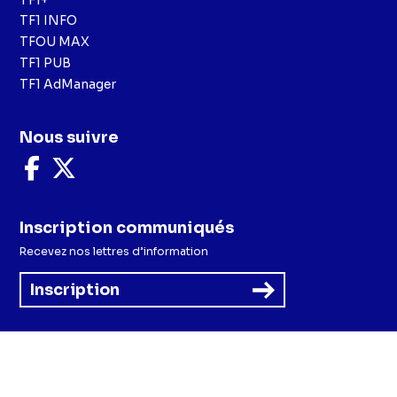
TF1 INFO
TFOU MAX
TF1 PUB
TF1 AdManager
Nous suivre
Nous
Nous
suivre
suivre
sur
sur
Facebook
X
Inscription communiqués
Recevez nos lettres d’information
Inscription
Menu
Mentions légales et CGU
Politique de confidentialité
Politique cookies
Préférences cookies
Accessibilité - Partiellement conforme
CGV