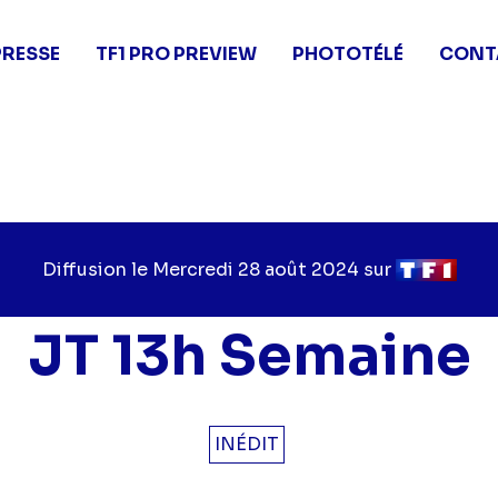
PRESSE
TF1 PRO PREVIEW
PHOTOTÉLÉ
CONT
Diffusion le
Jour
Mercredi 28 août 2024
sur
Chaîne
de
de
diffusion
diffusion
JT 13h Semaine
INÉDIT