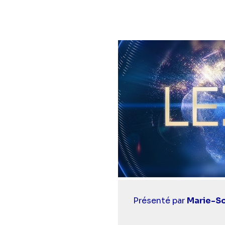
Casting
Présenté par
Marie-So
simba