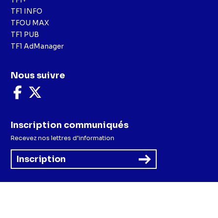
TF1 INFO
TFOU MAX
TF1 PUB
TF1 AdManager
Nous suivre
Nous
Nous
suivre
suivre
sur
sur
Facebook
X
Inscription communiqués
Recevez nos lettres d’information
Inscription
Menu
Mentions légales et CGU
Politique de confidentialité
Politique cookies
Préférences cookies
Accessibilité - Partiellement conforme
CGV