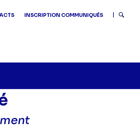
ACTS
INSCRIPTION COMMUNIQUÉS
Recherch
é
ement
u nom de la vérité - Un trop bel appartement" sur twit
45 - Au nom de la vérité - Un trop bel appartement" su
1 08:45 - Au nom de la vérité - Un trop bel appartement