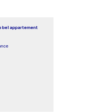
p bel appartement
 et malentendants
ance