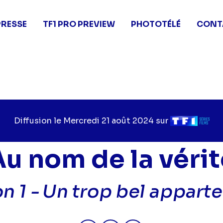
PRESSE
TF1 PRO PREVIEW
PHOTOTÉLÉ
CONT
Diffusion le
Jour
Mercredi 21 août 2024
sur
Chaîne
de
de
diffusion
diffusion
Au nom de la vérit
n 1 -
Un trop bel appart
Partager "2024-08-21 08:45 - A
Partager "2024-08-21 08:
Partager "2024-08-2