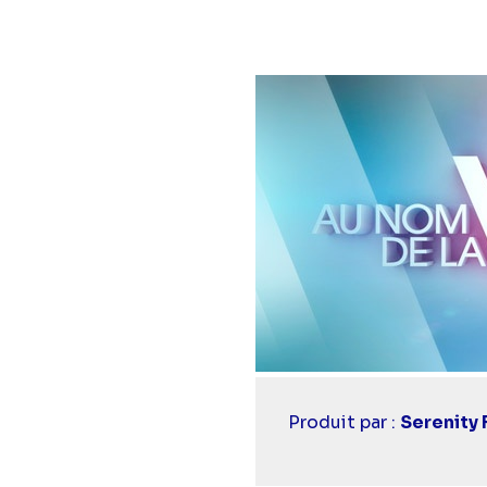
Casting
Produit par :
Serenity 
simba