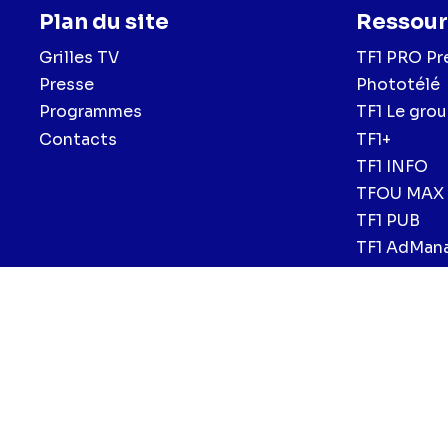
Plan du site
Ressour
Grilles TV
TF1 PRO Pr
Presse
Phototélé
Programmes
TF1 Le gro
Contacts
TF1+
TF1 INFO
TFOU MAX
TF1 PUB
TF1 AdMan
Menu
Mentions légales et CGU
Politique de confidentialité
Politiqu
CGV