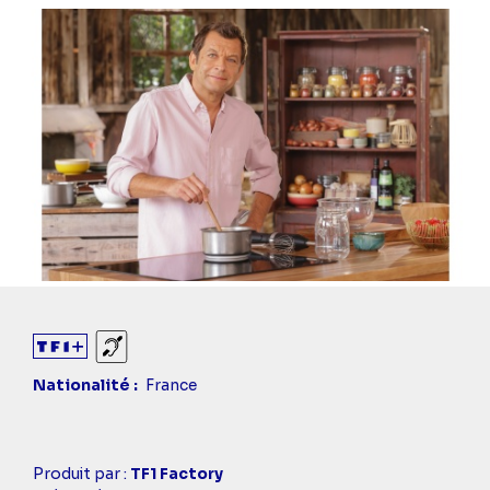
Sourds et malentendants
Nationalité
France
Casting
Produit par :
TF1 Factory