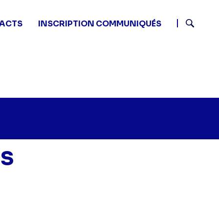
ACTS
INSCRIPTION COMMUNIQUÉS
Recherch
s
Mamans & célèbres - Episode 3" sur twitter
:05 - Mamans & célèbres - Episode 3" sur facebook
14 16:05 - Mamans & célèbres - Episode 3" sur linkedin