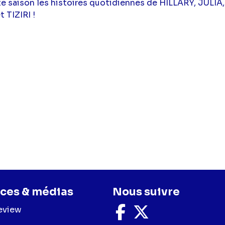
e saison les histoires quotidiennes de HILLARY, JULI
TIZIRI !
ces & médias
Nous suivre
eview
Nous
Nous
suivre
suivre