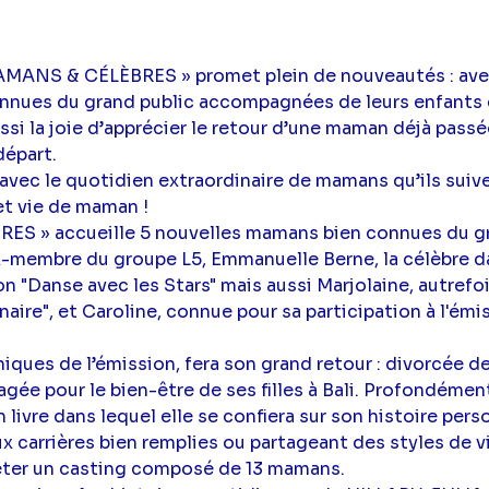
MAMANS & CÉLÈBRES » promet plein de nouveautés : avec
nnues du grand public accompagnées de leurs enfants 
si la joie d’apprécier le retour d’une maman déjà passé
départ.
 avec le quotidien extraordinaire de mamans qu’ils suiv
 et vie de maman !
ES » accueille 5 nouvelles mamans bien connues du gra
ex-membre du groupe L5, Emmanuelle Berne, la célèbre d
n "Danse avec les Stars" mais aussi Marjolaine, autrefo
naire", et Caroline, connue pour sa participation à l'ém
ques de l’émission, fera son grand retour : divorcée de
agée pour le bien-être de ses filles à Bali. Profondément
n livre dans lequel elle se confiera sur son histoire pers
x carrières bien remplies ou partageant des styles de 
ter un casting composé de 13 mamans.