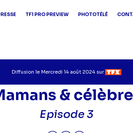
PRESSE
TF1 PRO PREVIEW
PHOTOTÉLÉ
CONT
Diffusion le
Jour
Mercredi 14 août 2024
sur
Chaîne
de
de
diffusion
diffusion
Mamans & célèbre
Episode 3
Partager "2024-08-14 16:05 - 
Partager "2024-08-14 16
Partager "2024-08-