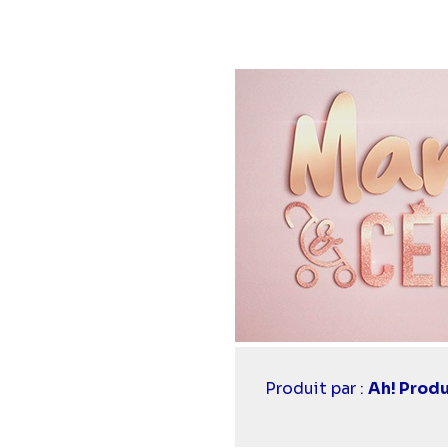
Casting
Produit par :
Ah! Prod
simba