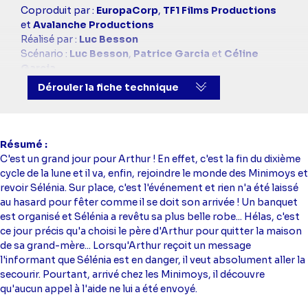
Casting
Coproduit par :
EuropaCorp
,
TF1 Films Productions
simba
et
Avalanche Productions
Réalisé par :
Luc Besson
Scénario :
Luc Besson
,
Patrice Garcia
et
Céline
Garcia
Avec :
Freddie Highmore
(Arthur),
Penny Balfour
(La
Dérouler la fiche technique
mère d'Arthur),
Robert Stanton
(Le père d'Arthur),
Ron Crawford
(Le grand-père d'Arthur),
Mia Farrow
(La grand-mère d'Arthur)
Résumé
C'est un grand jour pour Arthur ! En effet, c'est la fin du dixième
cycle de la lune et il va, enfin, rejoindre le monde des Minimoys et
revoir Sélénia. Sur place, c'est l'événement et rien n'a été laissé
au hasard pour fêter comme il se doit son arrivée ! Un banquet
est organisé et Sélénia a revêtu sa plus belle robe... Hélas, c'est
ce jour précis qu'a choisi le père d'Arthur pour quitter la maison
de sa grand-mère... Lorsqu'Arthur reçoit un message
l'informant que Sélénia est en danger, il veut absolument aller la
secourir. Pourtant, arrivé chez les Minimoys, il découvre
qu'aucun appel à l'aide ne lui a été envoyé.