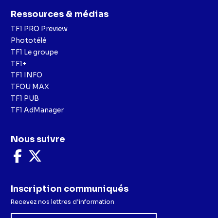
Ressources & médias
TF1 PRO Preview
Phototélé
TF1 Le groupe
TF1+
TF1 INFO
TFOU MAX
TF1 PUB
TF1 AdManager
Nous suivre
Nous
Nous
suivre
suivre
sur
sur
Facebook
X
Inscription communiqués
Recevez nos lettres d’information