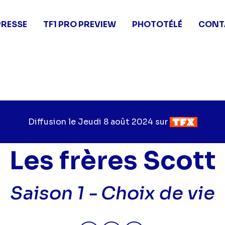
PRESSE
TF1 PRO PREVIEW
PHOTOTÉLÉ
CONT
Diffusion le
Jour
Jeudi 8 août 2024
sur
Chaîne
de
de
diffusion
diffusion
Les frères Scott
Saison 1 -
Choix de vie
Partager "2024-08-08 13:05 - L
Partager "2024-08-08 13:
Partager "2024-08-0