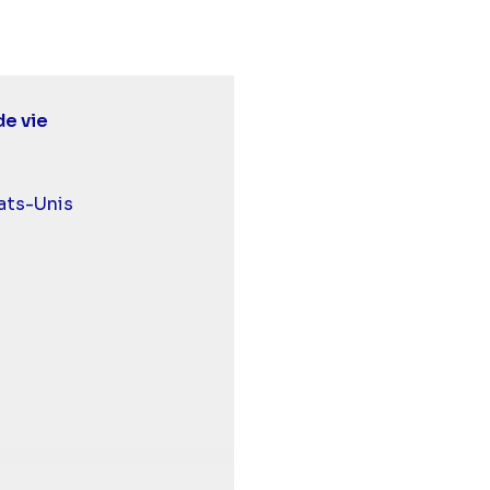
de vie
urds et malentendants
ats-Unis