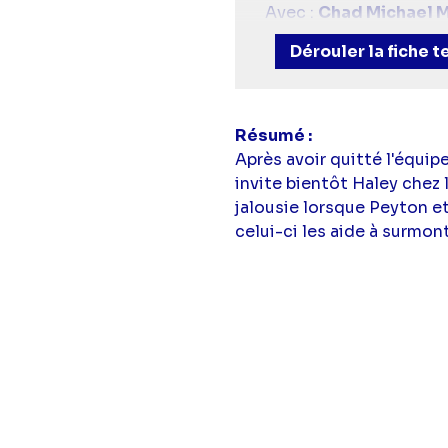
Avec :
Chad Michael M
Sawyer),
Sophia Bush
Dérouler la fiche 
Scott),
Barbara Alyn
Résumé
Après avoir quitté l'équip
invite bientôt Haley chez 
jalousie lorsque Peyton e
celui-ci les aide à surmon