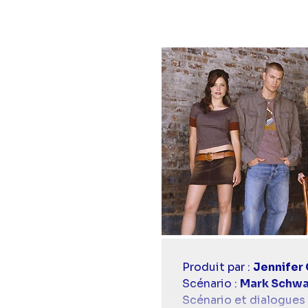
Casting
Produit par :
Jennifer 
simba
Scénario :
Mark Schw
Scénario et dialogues 