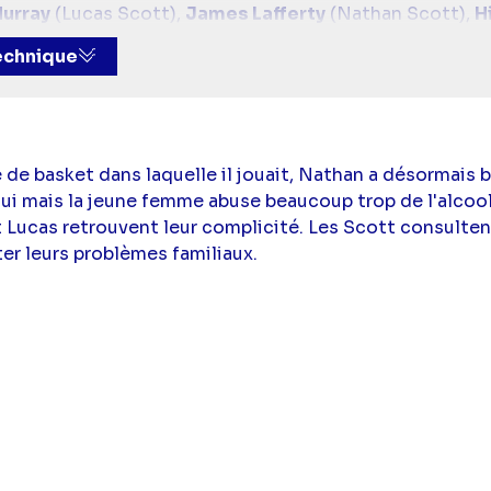
urray
(Lucas Scott),
James Lafferty
(Nathan Scott),
H
(Brooke Davis),
Bethany Joy Lenz
(Haley James),
Paul 
technique
 Woods
(Deborah "Deb" Lee-Scott),
Lee Norris
(Marvin 
e de basket dans laquelle il jouait, Nathan a désormais 
lui mais la jeune femme abuse beaucoup trop de l'alcoo
t Lucas retrouvent leur complicité. Les Scott consulten
ter leurs problèmes familiaux.