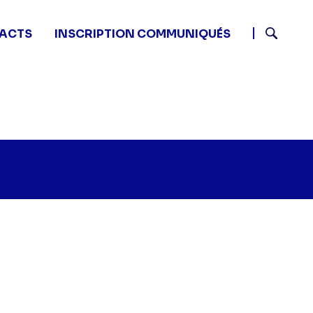
ACTS
INSCRIPTION COMMUNIQUÉS
Recherch
es frères Scott - Choix de vie" sur twitter
05 - Les frères Scott - Choix de vie" sur facebook
8 13:05 - Les frères Scott - Choix de vie" sur linkedin