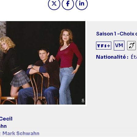
Saison 1 -
Choix 
VM
So
Nationalité
Ét
Cecil
ahn
:
Mark Schwahn