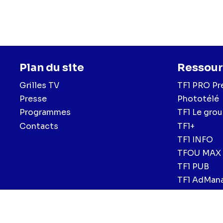
Plan du site
Ressour
Grilles TV
TF1 PRO Pr
Presse
Phototélé
Programmes
TF1 Le gro
Contacts
TF1+
TF1 INFO
TFOU MAX
TF1 PUB
TF1 AdMan
Menu
Mentions légales et CGU
Politique de confidentialité
Politiqu