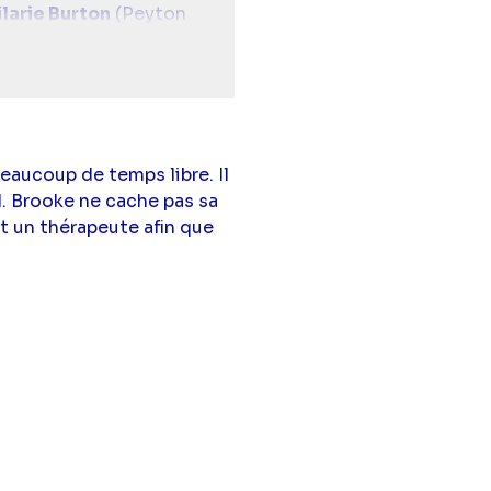
ilarie Burton
(Peyton
Johanson
(Daniel "Dan"
"Mouth" McFadden)
beaucoup de temps libre. Il
l. Brooke ne cache pas sa
t un thérapeute afin que