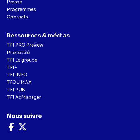
Presse
Programmes
Contacts
Ressources & médias
TF1 PRO Preview
Phototélé
TF1 Le groupe
TF1+
TF1 INFO
TFOU MAX
TF1 PUB
TF1 AdManager
Nous suivre
Nous
Nous
suivre
suivre
sur
sur