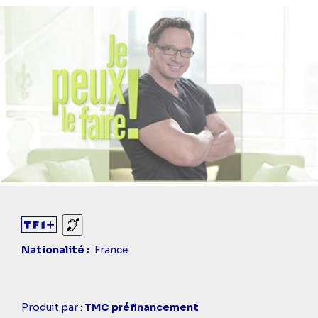
Sourds et malentendants
Nationalité
France
Casting
Produit par :
TMC préfinancement