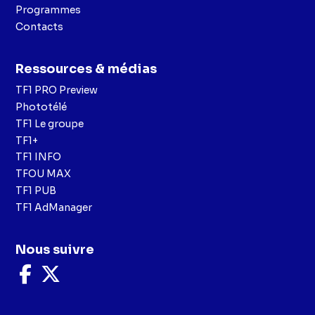
Programmes
Contacts
Ressources & médias
TF1 PRO Preview
Phototélé
TF1 Le groupe
TF1+
TF1 INFO
TFOU MAX
TF1 PUB
TF1 AdManager
Nous suivre
Nous
Nous
suivre
suivre
sur
sur