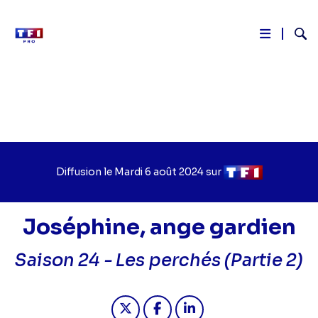
Reche
Aller
au
contenu
principal
Diffusion le
Jour
Mardi 6 août 2024
sur
Chaîne
de
de
diffusion
diffusion
Joséphine, ange gardien
Saison 24 -
Les perchés (Partie 2)
Partager "2024-08-06 23:55 - Joséph
Partager "2024-08-06 23:55 -
Partager "2024-08-06 2