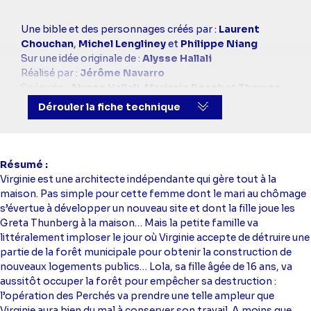
Casting
Une bible et des personnages créés par :
Laurent
simba
Chouchan
,
Michel Lengliney
et
Philippe Niang
Sur une idée originale de :
Alysse Hallali
Réalisé par :
Jérôme Navarro
Scénario :
Alysse Hallali
,
Marjorie Bosch
et
Thomas
Perrier
Dérouler la fiche technique
Scénario, adaptation et dialogues :
Thomas Perrier
Avec :
Mimie Mathy
(Joséphine Delamarre),
Claire
Borotra
(Virginie),
Xavier Deluc
(Alexandre),
Lou Jean
(Lola),
Guillaume Carcaud
(François),
Djibi Mbaye
Résumé
(Max),
Perkins Lyautey
(Kaltz),
Léo Riehl
(Jérémie),
Virginie est une architecte indépendante qui gère tout à la
Maud Le Guenedal
(Coralie),
Sophie Parel
maison. Pas simple pour cette femme dont le mari au chômage
(Journaliste)
s’évertue à développer un nouveau site et dont la fille joue les
Greta Thunberg à la maison… Mais la petite famille va
littéralement imploser le jour où Virginie accepte de détruire une
partie de la forêt municipale pour obtenir la construction de
nouveaux logements publics… Lola, sa fille âgée de 16 ans, va
aussitôt occuper la forêt pour empêcher sa destruction :
l’opération des Perchés va prendre une telle ampleur que
Virginie aura bien du mal à conserver son travail. A moins que