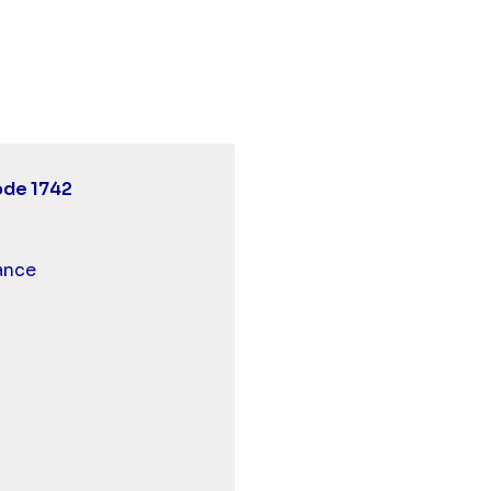
Demain nous appartient - Episode 1742" sur twitter
:10 - Demain nous appartient - Episode 1742" sur face
06 19:10 - Demain nous appartient - Episode 1742" sur 
ode 1742
 et malentendants
ance