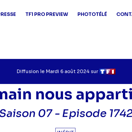
PRESSE
TF1 PRO PREVIEW
PHOTOTÉLÉ
CONT
Diffusion le
Jour
Mardi 6 août 2024
sur
Chaîne
de
de
diffusion
diffusion
ain nous appart
Saison 07 -
Episode 174