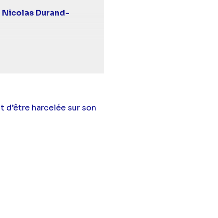
,
Nicolas Durand-
ette
,
Claudio
Nicolas Brossette
,
bazac
(Aurore Jacob),
t d’être harcelée sur son
 Rodric
(Lisa Hassan),
Jordan Roussel),
a Birdy
(Rayane
s-Roussel),
Enzo Rose
rraud),
Charlotte
(Marianne Delcourt),
vet
(Charles Julliard),
oire Champion
n),
Youcef Agal