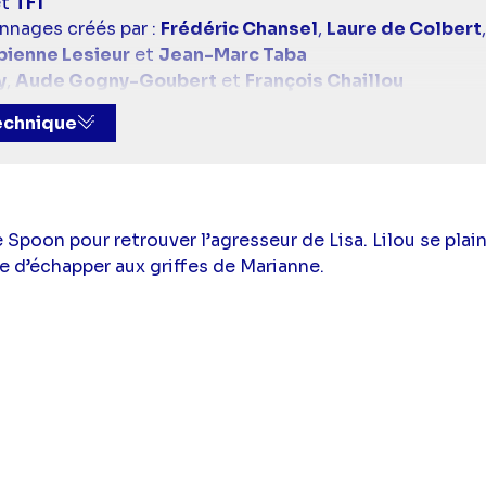
t
TF1
nnages créés par :
Frédéric Chansel
,
Laure de Colbert
bienne Lesieur
et
Jean-Marc Taba
y
,
Aude Gogny-Goubert
et
François Chaillou
mbaum
,
Sarah Belhassen
,
Elisabeth Bost
,
Nicolas Bross
technique
Nicolas Jean
,
Marc Roux
et
Sandrine Sénès
ric
,
Sven Jacquet
et
Nicolas Chrétien
 :
Lise Barembaum
,
Sarah Belhassen
,
Elisabeth Bost
,
c Gueho
,
Nicolas Jean
,
Marc Roux
et
Sandrine Sénès
(Chloé Delcourt),
Samy Gharbi
(Karim Saeed),
Julie De
Spoon pour retrouver l’agresseur de Lisa. Lilou se plain
en Perraud),
Franck Monsigny
(Martin Constant),
Naïma
ie d’échapper aux griffes de Marianne.
Leclercq),
Charlie Nune
(Soizic Vernet),
Maxime Lélue
(
ette Raynaud),
Emmanuel Moire
(Francois Lehaut),
Sash
e
(Jack Dumas-Roussel),
Juliette Mabilat
(Lizzie Duma
Hebert
(Victoire Lazzari),
Jennifer Lauret
(Raphaëlle Pe
el),
Alexandre Brasseur
(Alex Bertrand),
Luce Mouchel
stien Kovac),
Kévin Levy
(Bruno Paoletti),
Roberto Cal
tine Ribeiro),
Adher Gabeulet
(Nathan Paoletti),
Grég
ob
(Damien Julliard),
Raphaele Volkoff
(Roxane Thieme