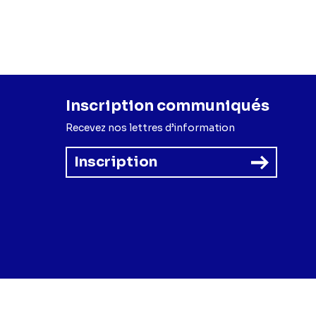
a
(Victor),
Mayel
e Lacour
(Elias Van
Geneviève Lezy
(Erica
Inscription communiqués
Recevez nos lettres d’information
Inscription
forme