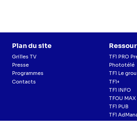
(Nordine Becker),
Louv
Elhajaoui
(Georges Ca
Burstel),
Hector Lang
Leroux),
Romane Parc
Plan du site
Ressour
Grilles TV
TF1 PRO Pr
Presse
Phototélé
Programmes
TF1 Le gro
Contacts
TF1+
TF1 INFO
TFOU MAX
TF1 PUB
TF1 AdMan
Menu
Mentions légales et CGU
Politique de confidentialité
Politiqu