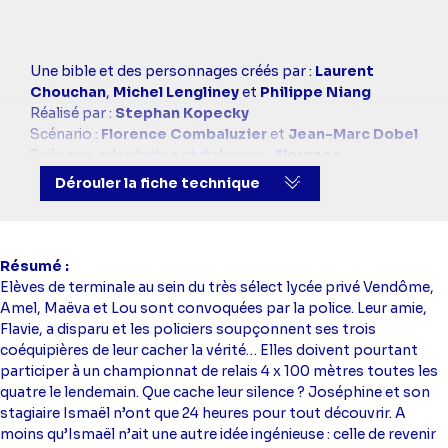
Casting
Une bible et des personnages créés par :
Laurent
simba
Chouchan
,
Michel Lengliney
et
Philippe Niang
Réalisé par :
Stephan Kopecky
Scénario :
Florence Combaluzier
et
Jean-Marc Dobel
Scénario, adaptation et dialogues :
Florence
Combaluzier
et
Jean-Marc Dobel
Dérouler la fiche technique
Avec :
Mimie Mathy
(Joséphine Delamarre),
Omar
Meftah
(Ismaël),
Kamel Belghazi
(Le Directeur),
Rébecca Benhamour
(Flavie),
Marion Canneval
(Maeva),
Line Ancel
(Lou),
Lina Benzerti
(Amel),
Résumé
Delphine Baril
(Nadine),
Tatiana Silva
(Ariane),
Emma
Elèves de terminale au sein du très sélect lycée privé Vendôme,
Besson
(Inès),
Clare Stenning
(Océane),
Baptiste
Amel, Maëva et Lou sont convoquées par la police. Leur amie,
Masseline
(Tristan),
Kjel Bennett
(Enzo),
Adrian
Flavie, a disparu et les policiers soupçonnent ses trois
Delmer
(Will Stockton)
coéquipières de leur cacher la vérité… Elles doivent pourtant
participer à un championnat de relais 4 x 100 mètres toutes les
quatre le lendemain. Que cache leur silence ? Joséphine et son
stagiaire Ismaël n’ont que 24 heures pour tout découvrir. A
moins qu’Ismaël n’ait une autre idée ingénieuse : celle de revenir