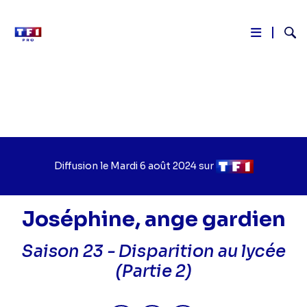
Reche
Aller
au
contenu
principal
Diffusion le
Jour
Mardi 6 août 2024
sur
Chaîne
de
de
diffusion
diffusion
Joséphine, ange gardien
Saison 23 -
Disparition au lycée
(Partie 2)