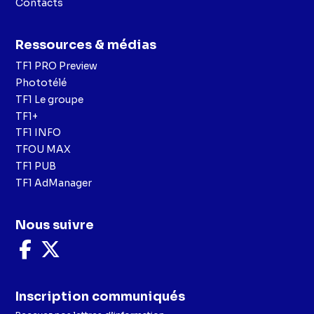
Contacts
Ressources & médias
TF1 PRO Preview
Phototélé
TF1 Le groupe
TF1+
TF1 INFO
TFOU MAX
TF1 PUB
TF1 AdManager
Nous suivre
Nous
Nous
suivre
suivre
sur
sur
Facebook
X
Inscription communiqués