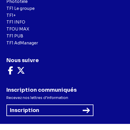
Phototélé
TF1 Le groupe
TF1+
TF1 INFO
TFOU MAX
TF1 PUB
TF1 AdManager
Nous suivre
Nous
Nous
suivre
suivre
sur
sur
Facebook
X
Inscription communiqués
Recevez nos lettres d’information
Inscription