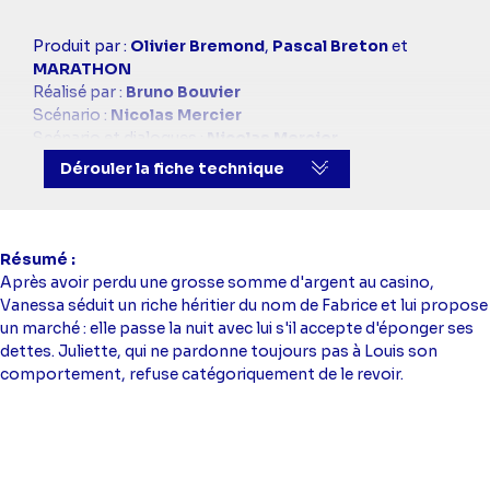
Casting
Produit par :
Olivier Bremond
,
Pascal Breton
et
simba
MARATHON
Réalisé par :
Bruno Bouvier
Scénario :
Nicolas Mercier
Scénario et dialogues :
Nicolas Mercier
Avec :
Bénédicte Delmas
(Laure),
Arsène Jiroyan
Dérouler la fiche technique
(Marco),
Tonya Kinzinger
(Jessica),
Mélanie Page
(Vanessa),
Roméo Sarfati
(Louis),
Audrey Springer
(Claudia)
Montage :
Labo. teletota
,
Véronique Maison
et
Résumé
Linda Naud
Après avoir perdu une grosse somme d'argent au casino,
Vanessa séduit un riche héritier du nom de Fabrice et lui propose
un marché : elle passe la nuit avec lui s'il accepte d'éponger ses
dettes. Juliette, qui ne pardonne toujours pas à Louis son
comportement, refuse catégoriquement de le revoir.