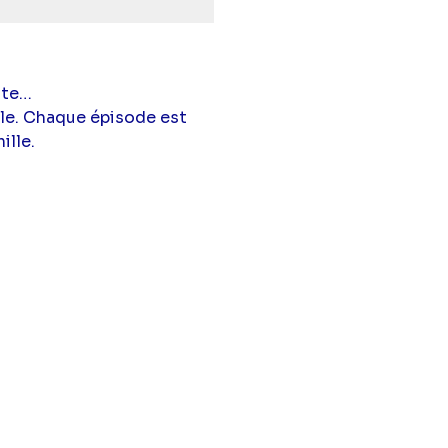
nte…
ale. Chaque épisode est
ille.