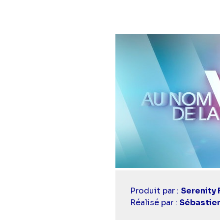
Casting
Produit par :
Serenity 
simba
Réalisé par :
Sébastien