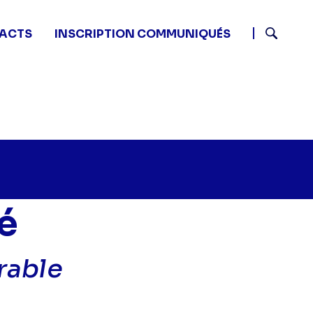
ACTS
INSCRIPTION COMMUNIQUÉS
Recherch
é
rable
 nom de la vérité - Un petit ami indésirable" sur twitte
5 - Au nom de la vérité - Un petit ami indésirable" sur
8 11:15 - Au nom de la vérité - Un petit ami indésirable"