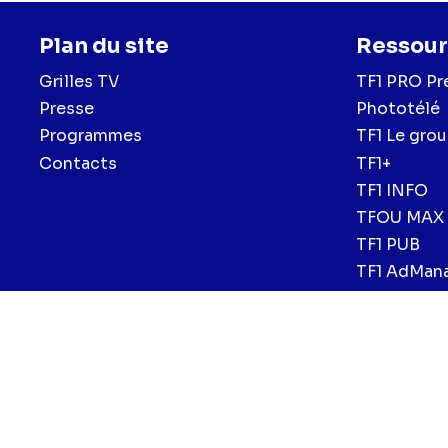
Plan du site
Ressour
Grilles TV
TF1 PRO Pr
Presse
Phototélé
Programmes
TF1 Le gro
Contacts
TF1+
TF1 INFO
TFOU MAX
TF1 PUB
TF1 AdMan
Menu
Mentions légales et CGU
Politique de confidentialité
Politiqu
CGV