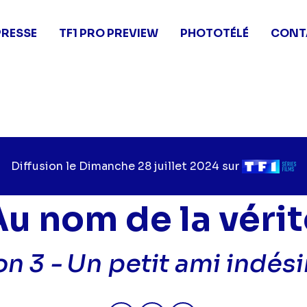
PRESSE
TF1 PRO PREVIEW
PHOTOTÉLÉ
CONT
Diffusion le
Jour
Dimanche 28 juillet 2024
sur
Chaîne
de
de
diffusion
diffusion
Au nom de la vérit
on 3 -
Un petit ami indési
Partager "2024-07-28 11:15 - Au
Partager "2024-07-28 11:1
Partager "2024-07-2