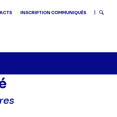
ACTS
INSCRIPTION COMMUNIQUÉS
Recherch
é
res
u nom de la vérité - Rivalité entre mères" sur twitter
45 - Au nom de la vérité - Rivalité entre mères" sur f
8 09:45 - Au nom de la vérité - Rivalité entre mères" s