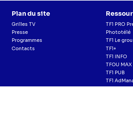
Plan du site
Ressour
Grilles TV
TF1 PRO Pr
Presse
Phototélé
Programmes
TF1 Le gro
Contacts
TF1+
TF1 INFO
TFOU MAX
TF1 PUB
TF1 AdMan
Menu
Mentions légales et CGU
Politique de confidentialité
Politiqu
CGV