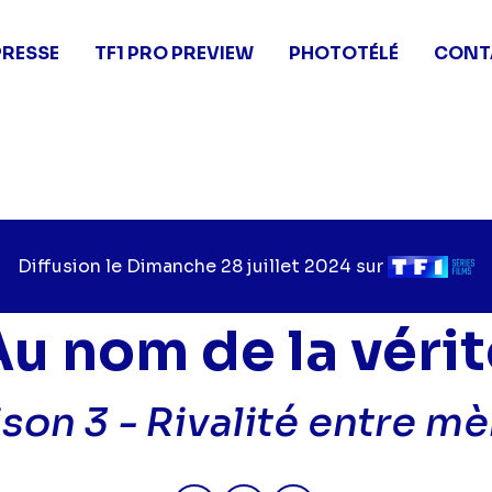
PRESSE
TF1 PRO PREVIEW
PHOTOTÉLÉ
CONT
Diffusion le
Jour
Dimanche 28 juillet 2024
sur
Chaîne
de
de
diffusion
diffusion
Au nom de la vérit
ison 3 -
Rivalité entre mè
Partager "2024-07-28 09:45 - A
Partager "2024-07-28 09:
Partager "2024-07-2