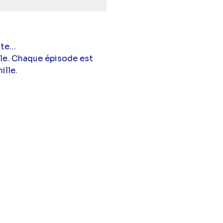
nte…
ale. Chaque épisode est
ille.