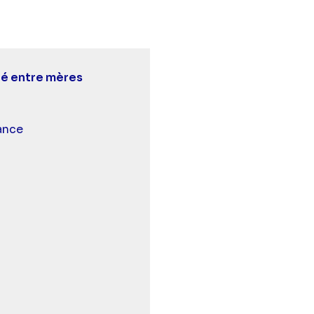
té entre mères
 et malentendants
ance