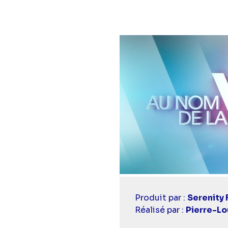
Casting
Produit par :
Serenity 
simba
Réalisé par :
Pierre-L