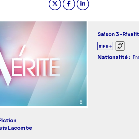
Saison 3 -
Rivali
Sourds
Nationalité
Fr
Fiction
ouis Lacombe