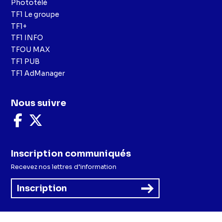
Phototélé
TF1 Le groupe
TF1+
TF1 INFO
TFOU MAX
TF1 PUB
TF1 AdManager
Nous suivre
Nous
Nous
suivre
suivre
sur
sur
Facebook
X
Inscription communiqués
Recevez nos lettres d’information
Inscription