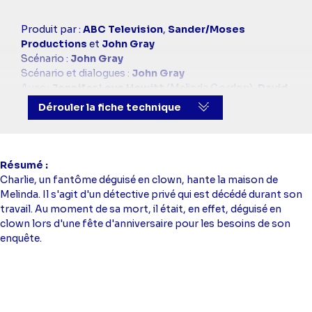
Casting
Produit par :
ABC Television
,
Sander/Moses
simba
Productions
et
John Gray
Scénario :
John Gray
Scénario et dialogues :
John Gray
Avec :
Jennifer Love Hewitt
(Melinda Gordon),
David
Conrad
(Jim Clancy),
Aisha Tyler
(Andrea Moreno),
Dérouler la fiche technique
Camrym Manheim
(Delia Banks)
Résumé
Charlie, un fantôme déguisé en clown, hante la maison de
Melinda. Il s'agit d'un détective privé qui est décédé durant son
travail. Au moment de sa mort, il était, en effet, déguisé en
clown lors d'une fête d'anniversaire pour les besoins de son
enquête.