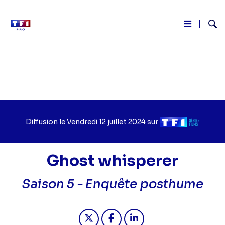
Reche
Aller
au
contenu
principal
Diffusion le
Jour
Vendredi 12 juillet 2024
sur
Chaîne
de
de
diffusion
diffusion
Ghost whisperer
Saison 5 -
Enquête posthume
Partager "2024-07-12 16:35 - Ghos
Partager "2024-07-12 16:35 
Partager "2024-07-12 