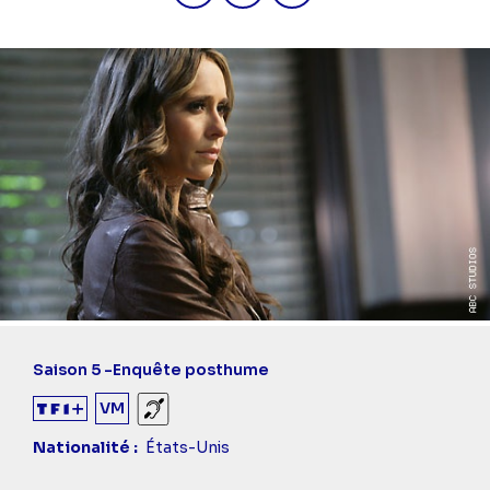
Saison 5 -
Enquête posthume
VM
Sourds et malentendants
Nationalité
États-Unis