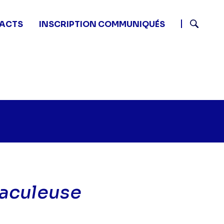
ACTS
INSCRIPTION COMMUNIQUÉS
Recherch
raculeuse
Monk - Monk et la fontaine miraculeuse" sur twitter
55 - Monk - Monk et la fontaine miraculeuse" sur face
9 13:55 - Monk - Monk et la fontaine miraculeuse" sur 