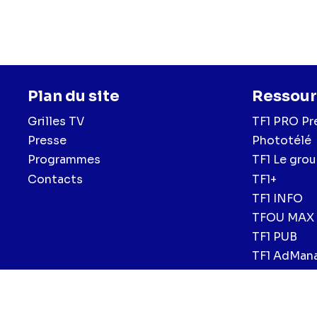
Plan du site
Ressour
Grilles TV
TF1 PRO Pr
Presse
Phototélé
Programmes
TF1 Le gro
Contacts
TF1+
TF1 INFO
TFOU MAX
TF1 PUB
TF1 AdMan
Menu
Mentions légales et CGU
Politique de confidentialité
Politiqu