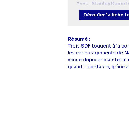
Avec :
Stanley Kamel
Teeger),
Ted Levine
(C
Dérouler la fiche 
Disher)
Résumé
Trois SDF toquent à la por
les encouragements de Na
venue déposer plainte lui 
quand il contaste, grâce à