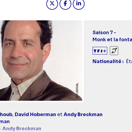
Saison 7 -
Monk et la font
Sourds
Nationalité
Ét
lhoub
,
David Hoberman
et
Andy Breckman
kman
:
Andy Breckman