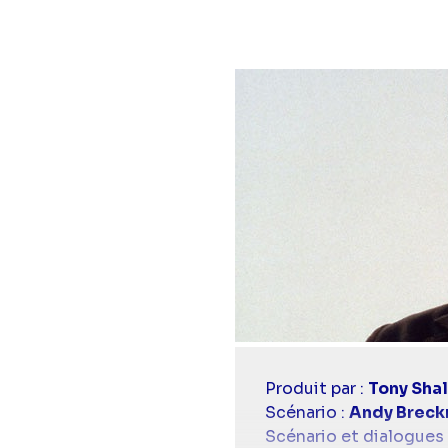
Casting
Produit par :
Tony Sha
simba
Scénario :
Andy Brec
Scénario et dialogues 