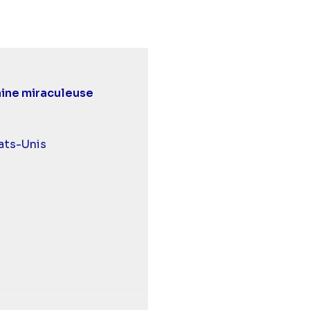
aine miraculeuse
 et malentendants
ats-Unis