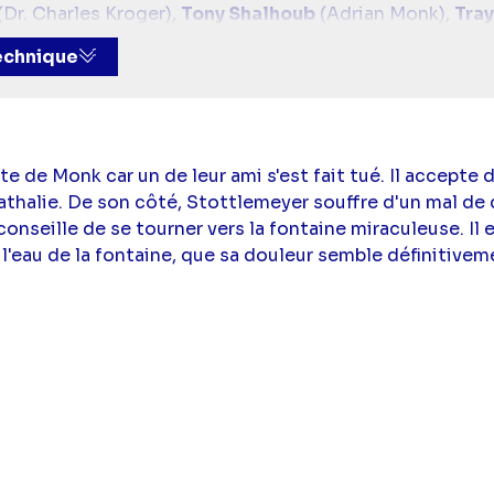
(Dr. Charles Kroger),
Tony Shalhoub
(Adrian Monk),
Tra
apitaine Leland Stottlemeyer),
Jason Gray-Stanford
(
technique
te de Monk car un de leur ami s'est fait tué. Il accepte
thalie. De son côté, Stottlemeyer souffre d'un mal de
conseille de se tourner vers la fontaine miraculeuse. Il 
 l'eau de la fontaine, que sa douleur semble définitiveme