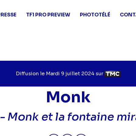
PRESSE
TF1 PRO PREVIEW
PHOTOTÉLÉ
CONT
Diffusion le
Jour
Mardi 9 juillet 2024
sur
Chaîne
de
de
diffusion
diffusion
Monk
 -
Monk et la fontaine mi
Partager "2024-07-09 13:55 - 
Partager "2024-07-09 13:
Partager "2024-07-0