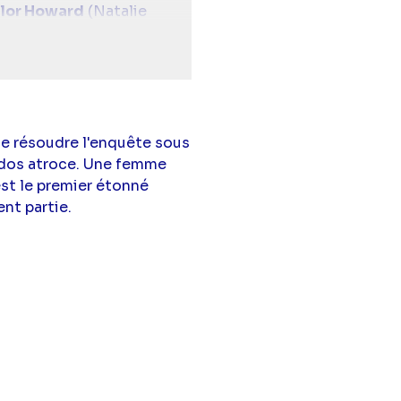
ylor Howard
(Natalie
Lieutenant Randy
 de résoudre l'enquête sous
 dos atroce. Une femme
est le premier étonné
nt partie.