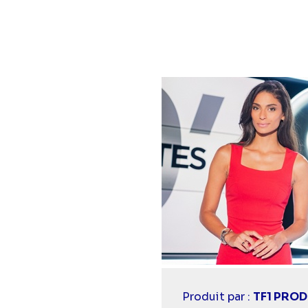
Casting
Produit par :
TF1 PRO