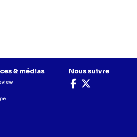
ces & médias
Nous suivre
eview
Nous
Nous
suivre
suivre
sur
sur
upe
Facebook
X