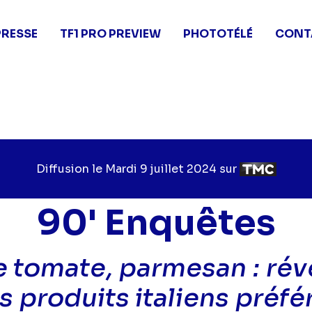
PRESSE
TF1 PRO PREVIEW
PHOTOTÉLÉ
CONT
Diffusion le
Jour
Mardi 9 juillet 2024
sur
Chaîne
de
de
diffusion
diffusion
90' Enquêtes
e tomate, parmesan : rév
s produits italiens préfé