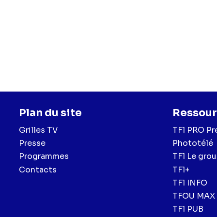
Plan du site
Ressour
Grilles TV
TF1 PRO Pr
Presse
Phototélé
Programmes
TF1 Le gro
Contacts
TF1+
TF1 INFO
TFOU MAX
TF1 PUB