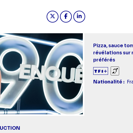
Partager "2024-07-09 00:20 - 9
Partager "2024-07-09 00:
Partager "2024-07-0
Pizza, sauce to
révélations sur 
préférés
Sourds
Nationalité
Fr
DUCTION