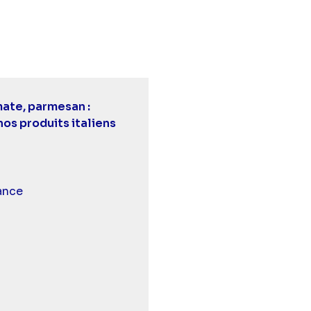
0' Enquêtes - Pizza, sauce tomate, parmesan : révélatio
20 - 90' Enquêtes - Pizza, sauce tomate, parmesan : ré
9 00:20 - 90' Enquêtes - Pizza, sauce tomate, parmesan 
mate, parmesan :
nos produits italiens
 et malentendants
ance