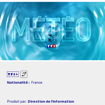
Sourds et malentendants
Nationalité
France
Casting
Produit par :
Direction de l’Information