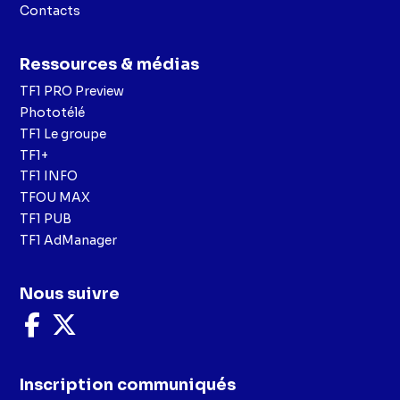
Contacts
Ressources & médias
TF1 PRO Preview
Phototélé
TF1 Le groupe
TF1+
TF1 INFO
TFOU MAX
TF1 PUB
TF1 AdManager
Nous suivre
Nous
Nous
suivre
suivre
sur
sur
Facebook
X
Inscription communiqués