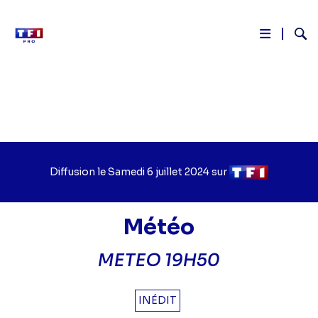
Reche
Aller
au
contenu
principal
Diffusion le
Jour
Samedi 6 juillet 2024
sur
Chaîne
de
de
diffusion
diffusion
Météo
METEO 19H50
INÉDIT