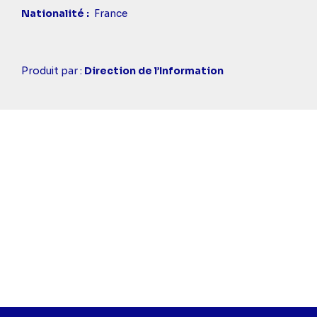
Nationalité
France
Casting
Produit par :
Direction de l’Information
simba