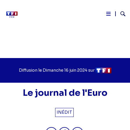
Reche
Aller
au
contenu
principal
Diffusion le
Jour
Dimanche 16 juin 2024
sur
Chaîne
de
de
diffusion
diffusion
Le journal de l'Euro
INÉDIT
Partager "2024-06-16 12:45 - Le jour
Partager "2024-06-16 12:45 - 
Partager "2024-06-16 12