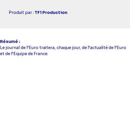
Casting
Produit par :
TF1 Production
simba
Résumé
Le journal de l’Euro traitera, chaque jour, de l’actualité de l’Euro
et de l’Equipe de France.